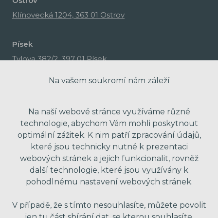
Ostrov
Klínovecká 1204, 363 01 Ostrov
Písek
Tylova 382/2, 397 01 Písek
Na vašem soukromí nám záleží
Na naší webové stránce využíváme různé
technologie, abychom Vám mohli poskytnout
optimální zážitek. K nim patří zpracování údajů,
které jsou technicky nutné k prezentaci
webových stránek a jejich funkcionalit, rovněž
další technologie, které jsou využívány k
pohodlnému nastavení webových stránek.
made with passion by Red Peppers
V případě, že s tímto nesouhlasíte, můžete povolit
jen tu část sbírání dat, se kterou souhlasíte.