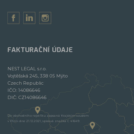
FAKTURAČNÍ ÚDAJE
NEST LEGAL s.r.o.
Vojtěšská 245, 338 05 Mýto
Czech Republic
IČO: 14086646
DIČ: CZ14086646
Do obchodního rejstříku zapsaná Krajským soudem
v Plzni dne 21.12.2021, spisová značka C 41649.