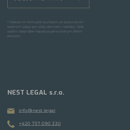
* Odesláním formuláře souhlasím se zpracováním
osobních údajů pro účely obchodní nabídky. Vaše
osobní údaje dále neposkytujeme žádným třetím
stranám.
NEST LEGAL s.r.o.
info@nest.legal
+420 737 090 330