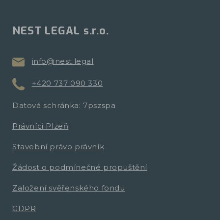
NEST LEGAL s.r.o.
info@nest.legal
+420 737 090 330
Datová schránka: 7pszspa
Právníci Plzeň
Stavební právo právník
Žádost o podmínečné propuštění
Založení svěřenského fondu
GDPR