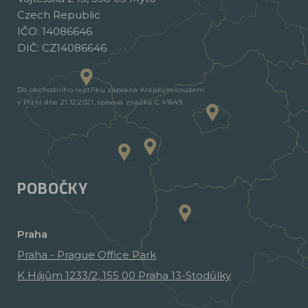
Czech Republic
IČO: 14086646
DIČ: CZ14086646
Do obchodního rejstříku zapsaná Krajským soudem
v Plzni dne 21.12.2021, spisová značka C 41649.
POBOČKY
Praha
Praha - Prague Office Park
K Hájům 1233/2, 155 00 Praha 13-Stodůlky