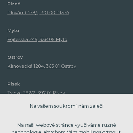
Plzeň
Plovární 478/1, 301 00 Plzeň
Mýto
Vojtěšská 245, 338 05 Mýto
Ostrov
Klínovecká 1204, 363 01 Ostrov
Písek
Tylova 382/2, 397 01 Písek
Na vašem soukromí nám záleží
Na naší webové stránce využíváme různé
technologie, abychom Vám mohli poskytnout