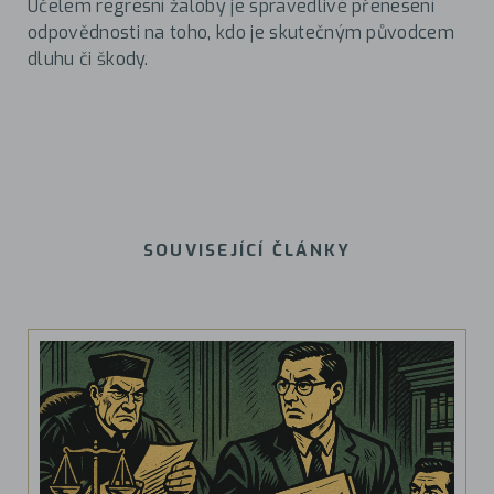
Účelem regresní žaloby je spravedlivé přenesení
odpovědnosti na toho, kdo je skutečným původcem
dluhu či škody.
SOUVISEJÍCÍ ČLÁNKY