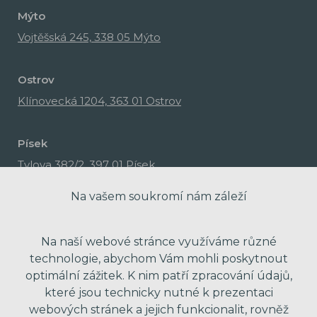
Mýto
Vojtěšská 245, 338 05 Mýto
Ostrov
Klínovecká 1204, 363 01 Ostrov
Písek
Tylova 382/2, 397 01 Písek
Na vašem soukromí nám záleží
Na naší webové stránce využíváme různé
technologie, abychom Vám mohli poskytnout
optimální zážitek. K nim patří zpracování údajů,
které jsou technicky nutné k prezentaci
webových stránek a jejich funkcionalit, rovněž