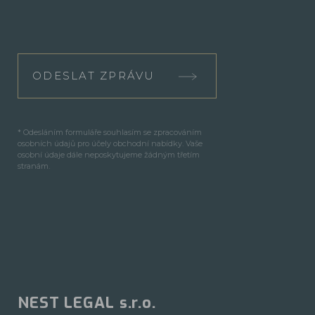
ODESLAT ZPRÁVU
* Odesláním formuláře souhlasím se zpracováním
osobních údajů pro účely obchodní nabídky. Vaše
osobní údaje dále neposkytujeme žádným třetím
stranám.
NEST LEGAL s.r.o.