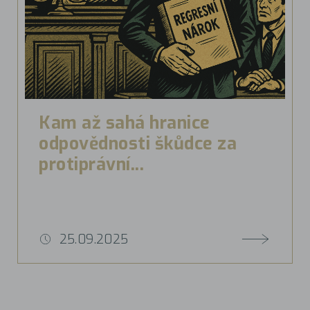
Kam až sahá hranice
odpovědnosti škůdce za
protiprávní...
25.09.2025