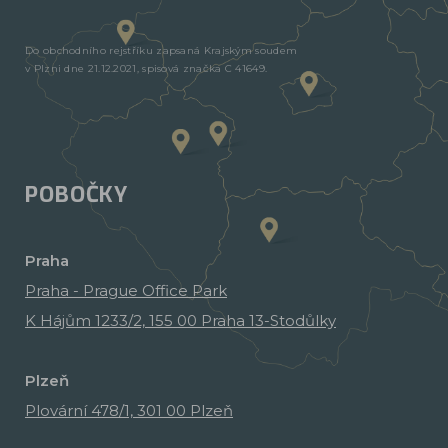
Do obchodního rejstříku zapsaná Krajským soudem
v Plzni dne 21.12.2021, spisová značka C 41649.
POBOČKY
Praha
Praha - Prague Office Park
K Hájům 1233/2, 155 00 Praha 13-Stodůlky
Plzeň
Plovární 478/1, 301 00 Plzeň