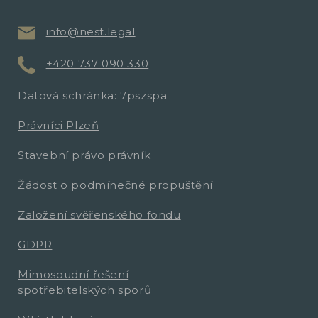
info@nest.legal
+420 737 090 330
Datová schránka: 7pszspa
Právníci Plzeň
Stavební právo právník
Žádost o podmínečné propuštění
Založení svěřenského fondu
GDPR
Mimosoudní řešení
spotřebitelských sporů