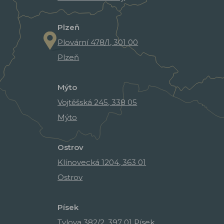
Plzeň
Plovární 478/1, 301 00
Plzeň
Mýto
Vojtěšská 245, 338 05
Mýto
Ostrov
Klínovecká 1204, 363 01
Ostrov
Písek
Tylova 382/2, 397 01 Písek