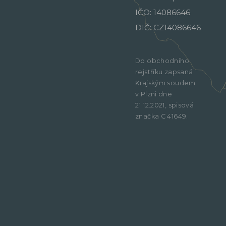
IČO: 14086646
DIČ: CZ14086646
Do obchodního
rejstříku zapsaná
Krajským soudem
v Plzni dne
21.12.2021, spisová
značka C 41649.