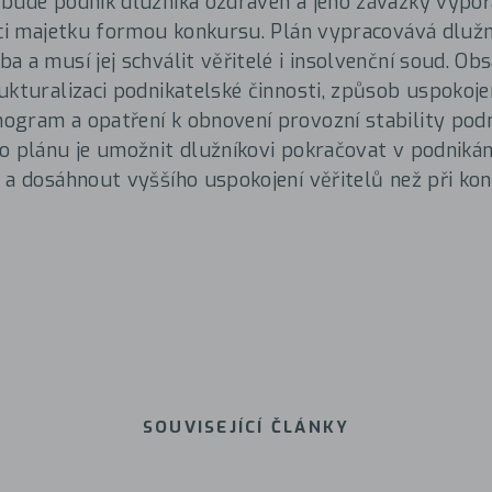
bude podnik dlužníka ozdraven a jeho závazky vypoř
aci majetku formou konkursu. Plán vypracovává dlužn
a a musí jej schválit věřitelé i insolvenční soud. Ob
ukturalizaci podnikatelské činnosti, způsob uspokojen
gram a opatření k obnovení provozní stability podn
o plánu je umožnit dlužníkovi pokračovat v podnikán
 a dosáhnout vyššího uspokojení věřitelů než při ko
SOUVISEJÍCÍ ČLÁNKY