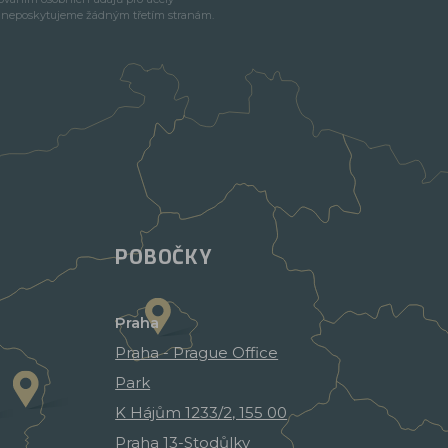
e neposkytujeme žádným třetím stranám.
POBOČKY
Praha
Praha - Prague Office
Park
K Hájům 1233/2, 155 00
Praha 13-Stodůlky