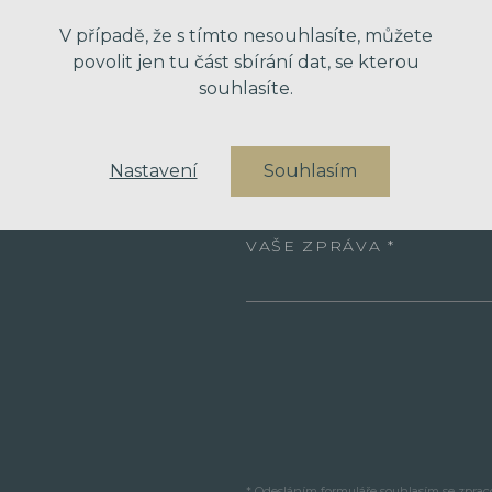
V případě, že s tímto nesouhlasíte, můžete
VÁŠ EMAIL
povolit jen tu část sbírání dat, se kterou
souhlasíte.
VÁŠ TELEFON
Nastavení
Souhlasím
VAŠE ZPRÁVA
* Odesláním formuláře souhlasím se zpra