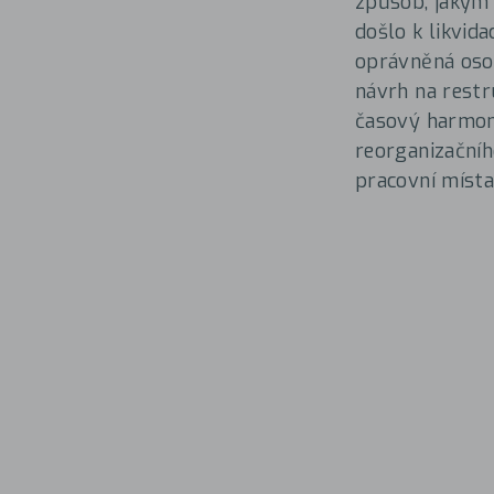
způsob, jakým 
došlo k likvid
oprávněná osob
návrh na restr
časový harmono
reorganizačníh
pracovní místa