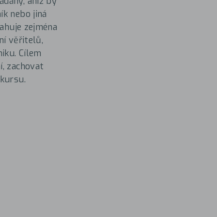
ádány, aniž by
ík nebo jiná
sahuje zejména
í věřitelů,
iku. Cílem
í, zachovat
nkursu.