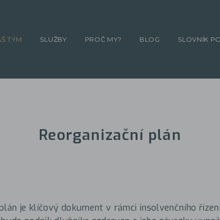
ÁŠ TÝM
SLUŽBY
PROČ MY?
BLOG
SLOVNÍK P
Reorganizační plán
plán je klíčový dokument v rámci insolvenčního řízení