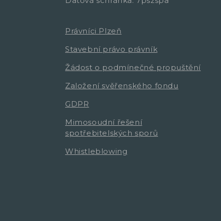
Datová schránka: 7pszspa
Právníci Plzeň
Stavební právo právník
Žádost o podmínečné propuštění
Založení svěřenského fondu
GDPR
Mimosoudní řešení
spotřebitelských sporů
Whistleblowing