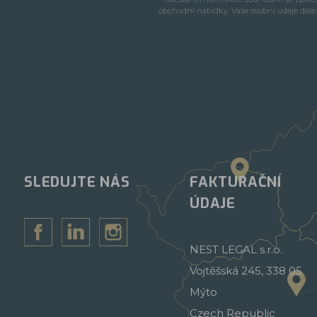
obchodní nabídky. Vaše osobní údaje dál
SLEDUJTE NÁS
FAKTURAČNÍ
ÚDAJE
NEST LEGAL s.r.o.
Vojtěšská 245, 338 05
Mýto
Czech Republic