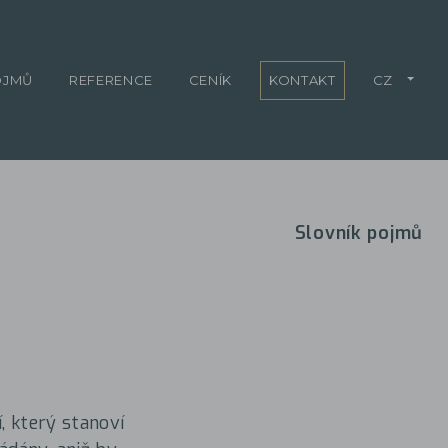
OJMŮ
REFERENCE
CENÍK
KONTAKT
CZ
Slovník pojmů
, který stanoví