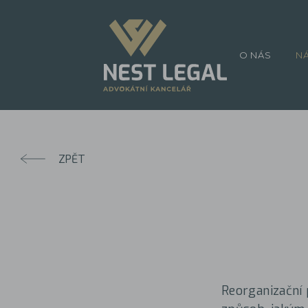
O NÁS
N
ZPĚT
Reorganizační 