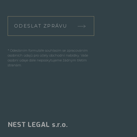
ODESLAT ZPRÁVU
* Odesláním formuláře souhlasím se zpracováním
osobních údajů pro účely obchodní nabídky. Vaše
osobní údaje dále neposkytujeme žádným třetím
stranám.
NEST LEGAL s.r.o.