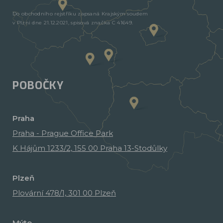
Do obchodního rejstříku zapsaná Krajským soudem
v Plzni dne 21.12.2021, spisová značka C 41649.
POBOČKY
Praha
Praha - Prague Office Park
K Hájům 1233/2, 155 00 Praha 13-Stodůlky
Plzeň
Plovární 478/1, 301 00 Plzeň
Mýto