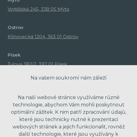
Vojtěšská 245, 338 05 Mýto
Ostrov
Klínovecká 1204, 363 01 Ostrov
Písek
Tylova 382/2, 397 01 Písek
Na vašem soukromí nám záleží
Na naší webové stránce využíváme různé
technologie, abychom Vám mohli poskytnout
optimální zážitek. K nim patří zpracování údajů,
které jsou technicky nutné k prezentaci
webových stránek a jejich funkcionalit, rovněž
další technologie, které jsou využívány k