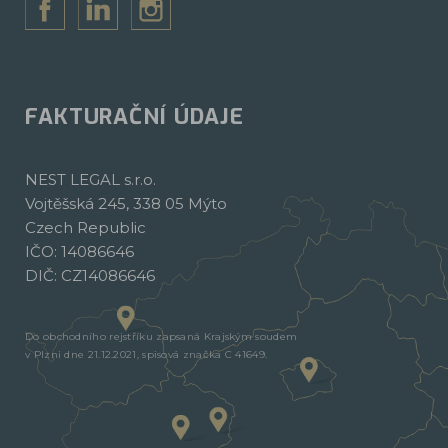
FAKTURAČNÍ ÚDAJE
NEST LEGAL s.r.o.
Vojtěšská 245, 338 05 Mýto
Czech Republic
IČO: 14086646
DIČ: CZ14086646
Do obchodního rejstříku zapsaná Krajským soudem
v Plzni dne 21.12.2021, spisová značka C 41649.