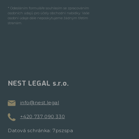
* Odesláním formuláře souhlasím se zpracováním
osobních údajů pro účely obchodní nabídky. Vaše
osobní údaje dále neposkytujeme žádným třetím
stranám.
NEST LEGAL s.r.o.
info@nest.legal
+420 737 090 330
Datová schránka: 7pszspa