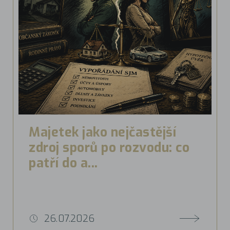
Majetek jako nejčastější
zdroj sporů po rozvodu: co
patří do a...
26.07.2026