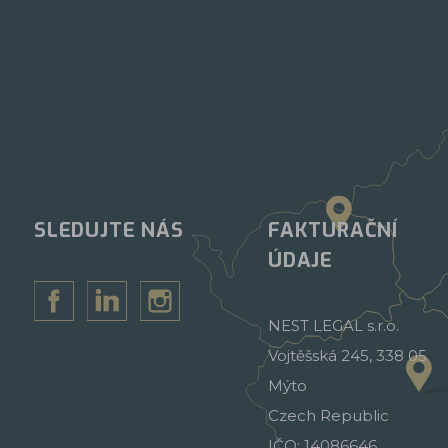
SLEDUJTE NÁS
FAKTURAČNÍ
ÚDAJE
NEST LEGAL s.r.o.
Vojtěšská 245, 338 05
Mýto
Czech Republic
IČO: 14086646