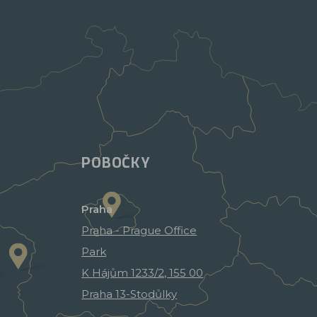
POBOČKY
Praha
Praha - Prague Office
Park
K Hájům 1233/2, 155 00
Praha 13-Stodůlky