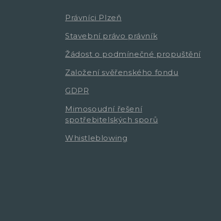
Právníci Plzeň
Stavební právo právník
Žádost o podmínečné propuštění
Založení svěřenského fondu
GDPR
Mimosoudní řešení
spotřebitelských sporů
Whistleblowing