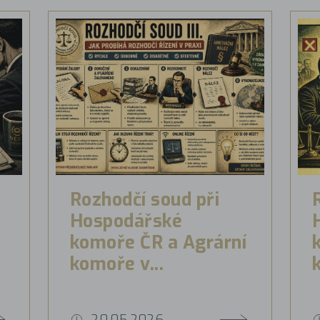
Rozhodčí soud při
Hospodářské
komoře ČR a Agrární
komoře v...