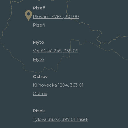
Plzeň
Plovární 478/1, 301 00
Plzeň
Mýto
Vojtěšská 245, 338 05
Mýto
Ostrov
Klínovecká 1204, 363 01
Ostrov
Písek
Tylova 382/2, 397 01 Písek