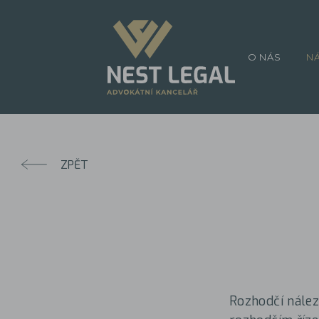
O NÁS
N
ZPĚT
Rozhodčí nále