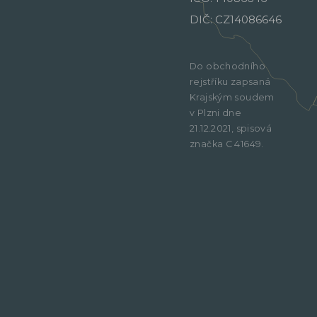
DIČ: CZ14086646
Do obchodního
rejstříku zapsaná
Krajským soudem
v Plzni dne
21.12.2021, spisová
značka C 41649.