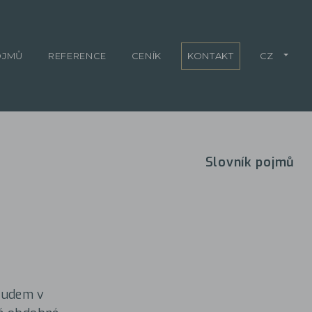
OJMŮ
REFERENCE
CENÍK
KONTAKT
CZ
Slovník pojmů
oudem v