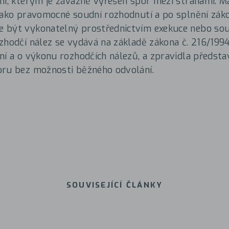
ní, kterým je závazně vyřešen spor mezi stranami. 
jako pravomocné soudní rozhodnutí a po splnění zák
 být vykonatelný prostřednictvím exekuce nebo so
zhodčí nález se vydává na základě zákona č. 216/1994
ní a o výkonu rozhodčích nálezů, a zpravidla předst
oru bez možnosti běžného odvolání.
SOUVISEJÍCÍ ČLÁNKY