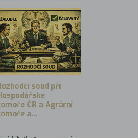
Rozhodčí soud při
Hospodářské
komoře ČR a Agrární
komoře a...