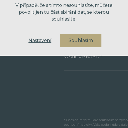
V případě, že s tímto nesouhlasíte, můžete
VÁŠ EMAIL
povolit jen tu část sbírání dat, se kterou
souhlasíte.
VÁŠ TELEFON
Nastavení
Souhlasím
VAŠE ZPRÁVA
* Odesláním formuláře souhlasím se zpra
obchodní nabídky. Vaše osobní údaje dál