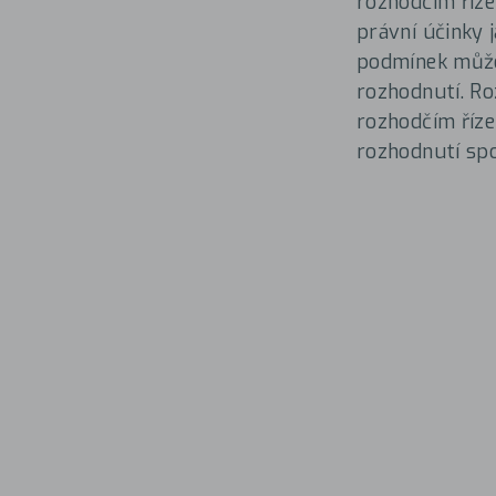
rozhodčím říze
právní účinky 
podmínek může
rozhodnutí. Ro
rozhodčím říze
rozhodnutí sp