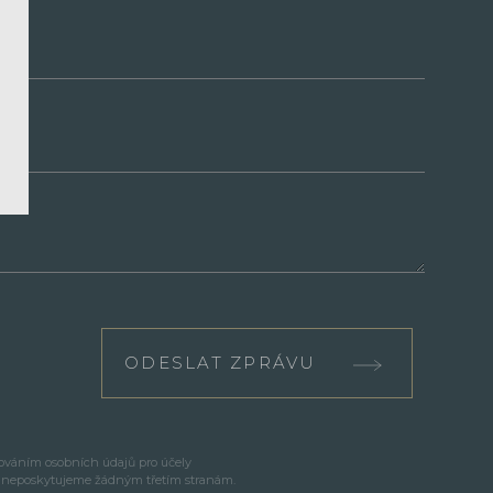
ODESLAT ZPRÁVU
cováním osobních údajů pro účely
e neposkytujeme žádným třetím stranám.