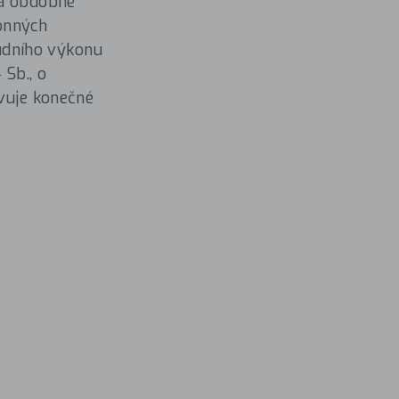
Má obdobné
onných
udního výkonu
 Sb., o
avuje konečné