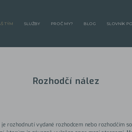
ÁŠ TÝM
SLUŽBY
PROČ MY?
BLOG
SLOVNÍK P
Rozhodčí nález
z je rozhodnutí vydané rozhodcem nebo rozhodčím s