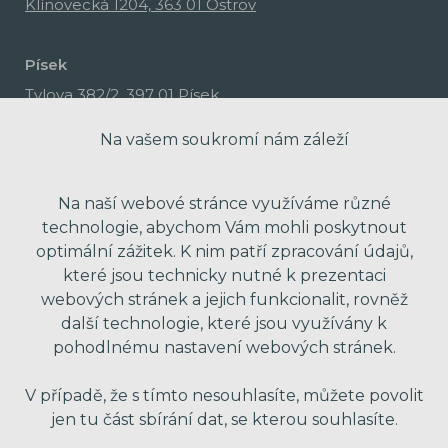
Klínovecká 1204, 363 01 Ostrov
Písek
Tylova 382/2, 397 01 Písek
Na vašem soukromí nám záleží
Na naší webové stránce využíváme různé
technologie, abychom Vám mohli poskytnout
optimální zážitek. K nim patří zpracování údajů,
které jsou technicky nutné k prezentaci
webových stránek a jejich funkcionalit, rovněž
další technologie, které jsou využívány k
pohodlnému nastavení webových stránek.
made with passion by Red Peppers
V případě, že s tímto nesouhlasíte, můžete povolit
jen tu část sbírání dat, se kterou souhlasíte.