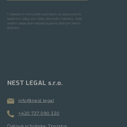
* Odesláním formuláře souhlasím se zpracováním
osobních údajů pro účely obchodní nabídky. Vaše
osobní údaje dále neposkytujeme žádným třetím
stranám.
NEST LEGAL s.r.o.
info@nest.legal
+420 737 090 330
Datová schránka: 7pszspa