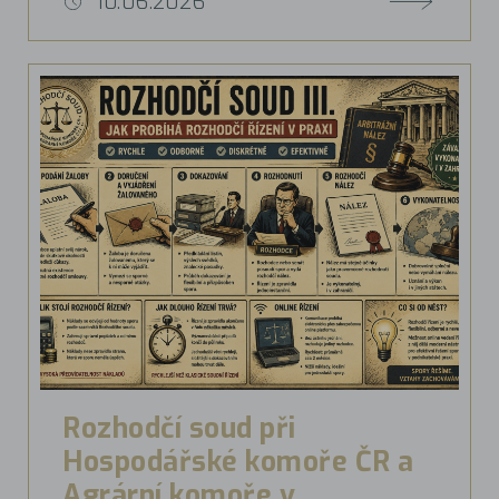
10.06.2026
Rozhodčí soud při
Hospodářské komoře ČR a
Agrární komoře v...