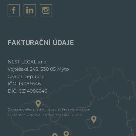
FAKTURAČNÍ ÚDAJE
NEST LEGAL s.r.o.
Vojtěšská 245, 338 05 Mýto
Czech Republic
IČO: 14086646
DIČ: CZ14086646
Do obchodního rejstříku zapsaná Krajským soudem
v Plzni dne 21.12.2021, spisová značka C 41649.