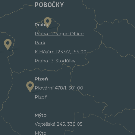
POBOČKY
Praha
Praha - Prague Office
Park
K Hájům 1233/2, 155 00
Praha 13-Stodůlky
Plzeň
Plovární 478/1, 301 00
Plzeň
Mýto
Vojtěšská 245, 338 05
Mýto