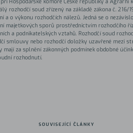
 při Hospodářské komoře České republiky a Agrární 
tálý rozhodčí soud zřízený na základě zákona č. 216/19
ní a o výkonu rozhodčích nálezů. Jedná se o nezávislo
ní majetkových sporů prostřednictvím rozhodčího říz
ních a podnikatelských vztahů. Rozhodčí soud rozho
čí smlouvy nebo rozhodčí doložky uzavřené mezi st
y mají za splnění zákonných podmínek obdobné účink
udní rozhodnutí.
SOUVISEJÍCÍ ČLÁNKY