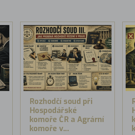
Rozhodčí soud při
Hospodářské
komoře ČR a Agrární
komoře v...