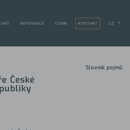
OJMŮ
REFERENCE
CENÍK
KONTAKT
CZ
Slovník pojmů
ře České
publiky