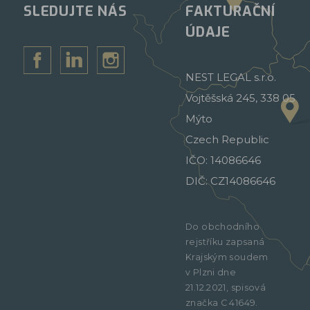
SLEDUJTE NÁS
FAKTURAČNÍ
ÚDAJE
NEST LEGAL s.r.o.
Vojtěšská 245, 338 05
Mýto
Czech Republic
IČO: 14086646
DIČ: CZ14086646
Do obchodního
rejstříku zapsaná
Krajským soudem
v Plzni dne
21.12.2021, spisová
značka C 41649.