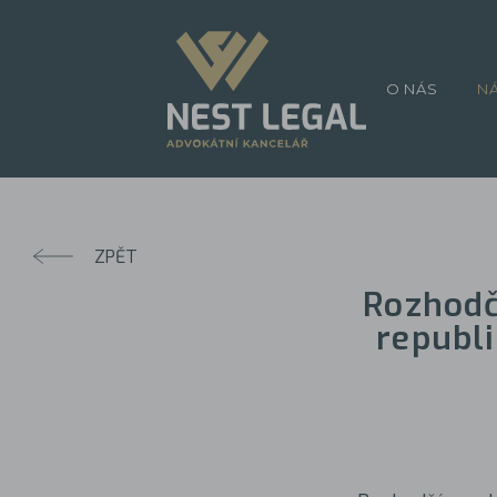
O NÁS
N
ZPĚT
Rozhodč
republ