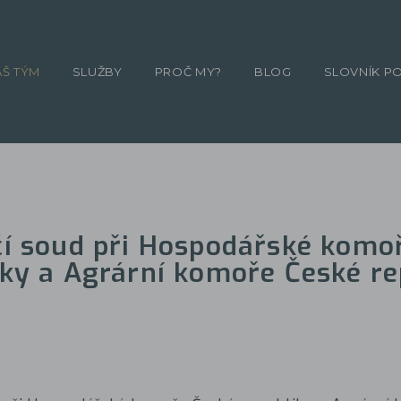
ÁŠ TÝM
SLUŽBY
PROČ MY?
BLOG
SLOVNÍK P
í soud při Hospodářské komo
iky a Agrární komoře České re