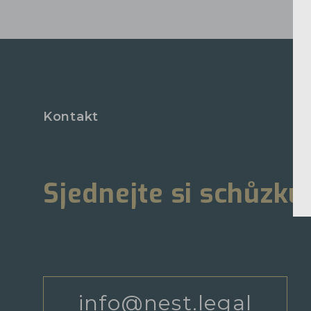
Kontakt
Sjednejte si schůzku
info@nest.legal