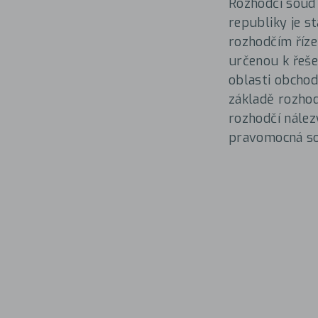
Rozhodčí soud
republiky je s
rozhodčím říze
určenou k řeše
oblasti obchod
základě rozhod
rozhodčí nález
pravomocná so