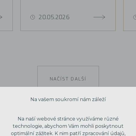
20.05.2026
NAČÍST DALŠÍ
Na vašem soukromí nám záleží
Na naší webové stránce využíváme různé
technologie, abychom Vám mohli poskytnout
optimální zážitek. K nim patří zpracování údajů,