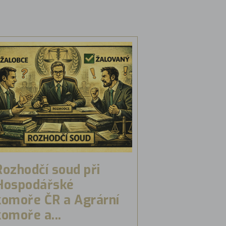
Rozhodčí soud při
Hospodářské
komoře ČR a Agrární
komoře a...