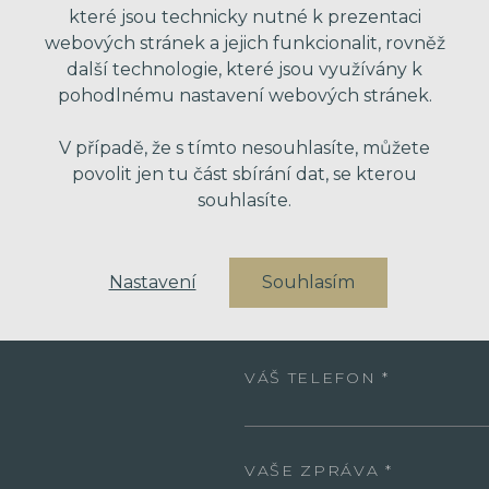
které jsou technicky nutné k prezentaci
webových stránek a jejich funkcionalit, rovněž
další technologie, které jsou využívány k
pohodlnému nastavení webových stránek.
V případě, že s tímto nesouhlasíte, můžete
povolit jen tu část sbírání dat, se kterou
VAŠE JMÉNO
souhlasíte.
Nastavení
Souhlasím
VÁŠ EMAIL
VÁŠ TELEFON
VAŠE ZPRÁVA