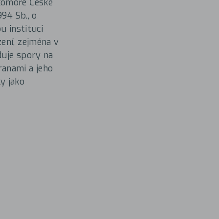
komoře České
94 Sb., o
u instituci
ení, zejména v
duje spory na
ranami a jeho
y jako