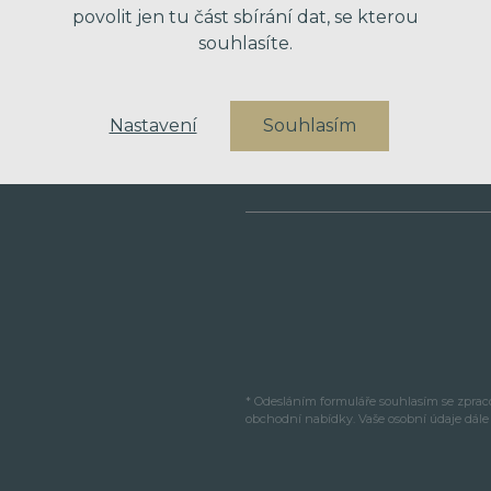
povolit jen tu část sbírání dat, se kterou
souhlasíte.
VÁŠ TELEFON
Nastavení
Souhlasím
VAŠE ZPRÁVA
* Odesláním formuláře souhlasím se zpra
obchodní nabídky. Vaše osobní údaje dál