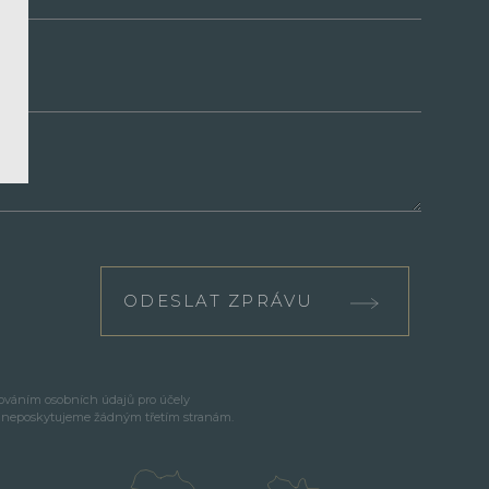
ODESLAT ZPRÁVU
cováním osobních údajů pro účely
e neposkytujeme žádným třetím stranám.