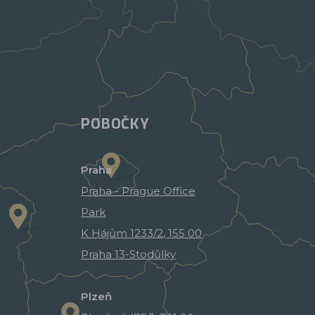
POBOČKY
Praha
Praha - Prague Office
Park
K Hájům 1233/2, 155 00
Praha 13-Stodůlky
Plzeň