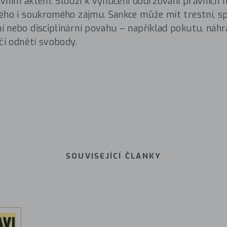
vním aktem. Slouží k vynucení dodržování právních 
ého i soukromého zájmu. Sankce může mít trestní, sp
 nebo disciplinární povahu – například pokutu, náhr
 či odnětí svobody.
SOUVISEJÍCÍ ČLÁNKY