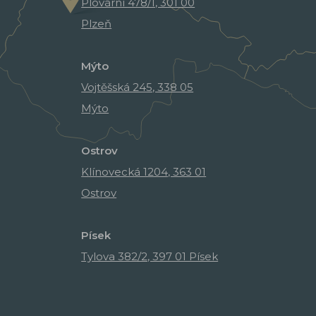
Plovární 478/1, 301 00
Plzeň
Mýto
Vojtěšská 245, 338 05
Mýto
Ostrov
Klínovecká 1204, 363 01
Ostrov
Písek
Tylova 382/2, 397 01 Písek