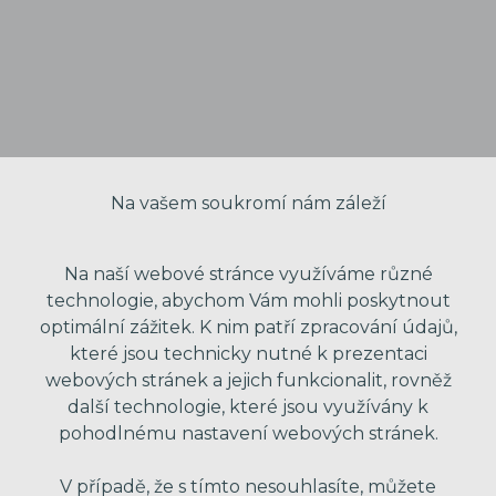
Na vašem soukromí nám záleží
Na naší webové stránce využíváme různé
technologie, abychom Vám mohli poskytnout
optimální zážitek. K nim patří zpracování údajů,
které jsou technicky nutné k prezentaci
VAŠE JMÉNO
webových stránek a jejich funkcionalit, rovněž
další technologie, které jsou využívány k
pohodlnému nastavení webových stránek.
VÁŠ EMAIL
V případě, že s tímto nesouhlasíte, můžete