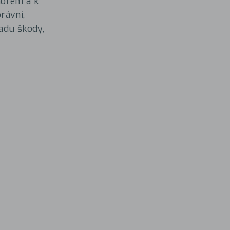
norem a k
rávní,
adu škody,