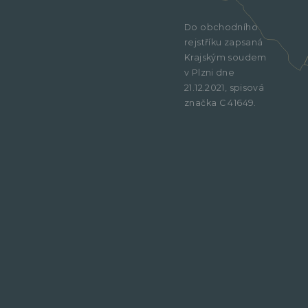
Do obchodního
rejstříku zapsaná
Krajským soudem
v Plzni dne
21.12.2021, spisová
značka C 41649.