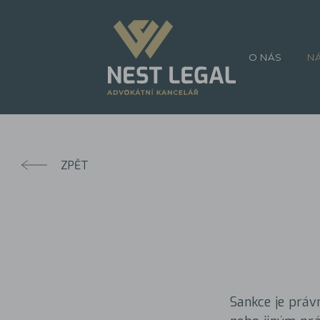
O NÁS
N
ZPĚT
Sankce je prá