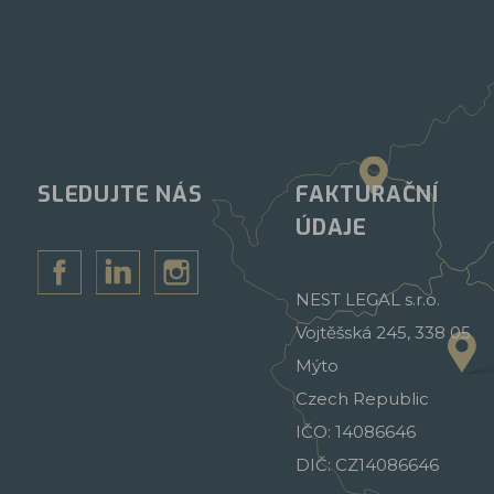
SLEDUJTE NÁS
FAKTURAČNÍ
ÚDAJE
NEST LEGAL s.r.o.
Vojtěšská 245, 338 05
Mýto
Czech Republic
IČO: 14086646
DIČ: CZ14086646