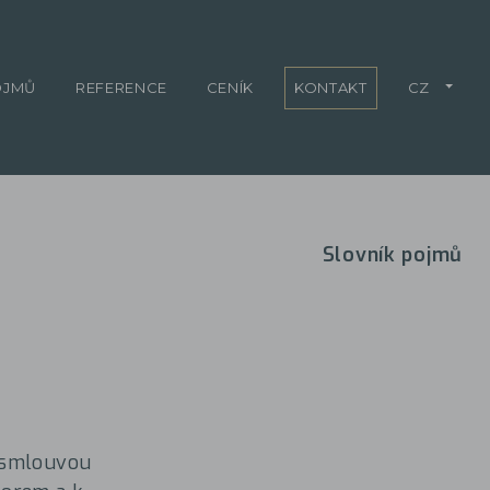
OJMŮ
REFERENCE
CENÍK
KONTAKT
CZ
Slovník pojmů
, smlouvou