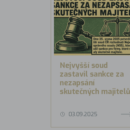
Nejvyšší soud
zastavil sankce za
nezapsání
skutečných majitel
03.09.2025