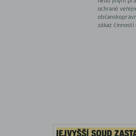
nebo jiným prá
ochraně veřejn
občanskoprávní
zákaz činnosti