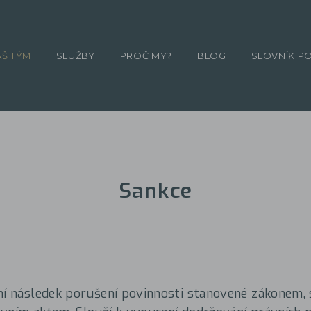
ÁŠ TÝM
SLUŽBY
PROČ MY?
BLOG
SLOVNÍK P
Sankce
vní následek porušení povinnosti stanovené zákonem