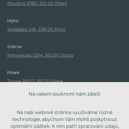
Plovární 478/1, 301 00 Plzeň
Mýto
Vojtěšská 245, 338 05 Mýto
Ostrov
Klínovecká 1204, 363 01 Ostrov
Písek
Tylova 382/2, 397 01 Písek
Na vašem soukromí nám záleží
Na naší webové stránce využíváme různé
technologie, abychom Vám mohli poskytnout
optimální zážitek. K nim patří zpracování údajů,