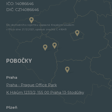
IČO: 14086646
DIČ: CZ14086646
Do obchodního rejstříku zapsaná Krajským soudem
v Plzni dne 21.12.2021, spisová značka C 41649.
POBOČKY
Praha
Praha - Prague Office Park
K Hájům 1233/2, 155 00 Praha 13-Stodůlky
Plzeň