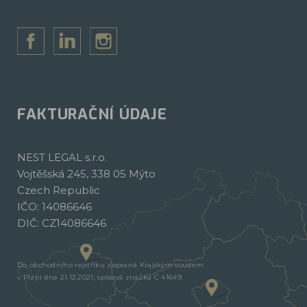
FAKTURAČNÍ ÚDAJE
NEST LEGAL s.r.o.
Vojtěšská 245, 338 05 Mýto
Czech Republic
IČO: 14086646
DIČ: CZ14086646
Do obchodního rejstříku zapsaná Krajským soudem
v Plzni dne 21.12.2021, spisová značka C 41649.