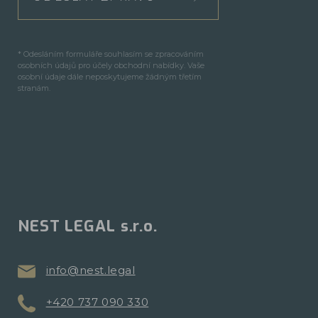
* Odesláním formuláře souhlasím se zpracováním
osobních údajů pro účely obchodní nabídky. Vaše
osobní údaje dále neposkytujeme žádným třetím
stranám.
NEST LEGAL s.r.o.
info@nest.legal
+420 737 090 330