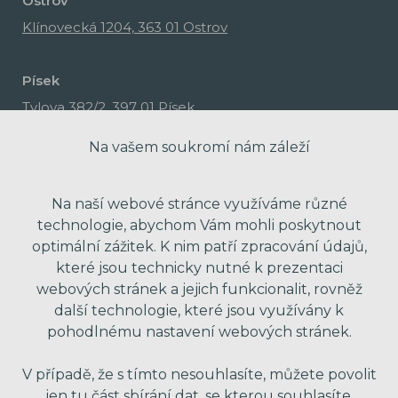
Ostrov
Klínovecká 1204, 363 01 Ostrov
Písek
Tylova 382/2, 397 01 Písek
Na vašem soukromí nám záleží
Na naší webové stránce využíváme různé
technologie, abychom Vám mohli poskytnout
optimální zážitek. K nim patří zpracování údajů,
které jsou technicky nutné k prezentaci
webových stránek a jejich funkcionalit, rovněž
další technologie, které jsou využívány k
pohodlnému nastavení webových stránek.
made with passion by Red Peppers
V případě, že s tímto nesouhlasíte, můžete povolit
jen tu část sbírání dat, se kterou souhlasíte.