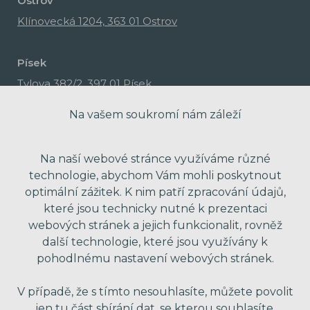
Ostrov
Klínovecká 1204, 363 01 Ostrov
Písek
Tylova 382/2, 397 01 Písek
Na vašem soukromí nám záleží
Na naší webové stránce využíváme různé
technologie, abychom Vám mohli poskytnout
optimální zážitek. K nim patří zpracování údajů,
které jsou technicky nutné k prezentaci
webových stránek a jejich funkcionalit, rovněž
další technologie, které jsou využívány k
pohodlnému nastavení webových stránek.
made with passion by Red Peppers
V případě, že s tímto nesouhlasíte, můžete povolit
jen tu část sbírání dat, se kterou souhlasíte.