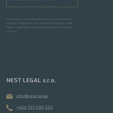
* Odesláním formuláře souhlasím se zpracováním
osobních údajů pro účely obchodní nabídky. Vaše
osobní údaje dále neposkytujeme žádným třetím
stranám.
NEST LEGAL s.r.o.
info@nest.legal
+420 737 090 330