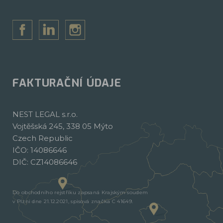
FAKTURAČNÍ ÚDAJE
NEST LEGAL s.r.o.
Vojtěšská 245, 338 05 Mýto
Czech Republic
IČO: 14086646
DIČ: CZ14086646
Do obchodního rejstříku zapsaná Krajským soudem
v Plzni dne 21.12.2021, spisová značka C 41649.