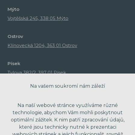
Mýto
Vojtěšská 245, 338 05 Mýto
Ostrov
Klínovecká 1204, 363 01 Ostrov
Písek
Tylova 382/2, 397 01 Písek
Na vašem soukromí nám záleží
Na naší webové stránce využíváme různé
technologie, abychom Vám mohli poskytnout
optimální zážitek. K nim patří zpracování údajů,
které jsou technicky nutné k prezentaci
webových stránek a jejich funkcionalit, rovněž