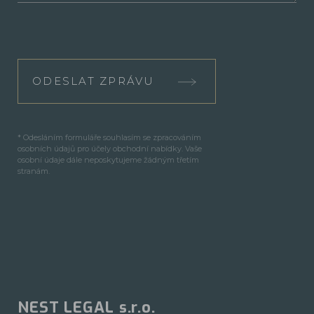
ODESLAT ZPRÁVU
* Odesláním formuláře souhlasím se zpracováním
osobních údajů pro účely obchodní nabídky. Vaše
osobní údaje dále neposkytujeme žádným třetím
stranám.
NEST LEGAL s.r.o.