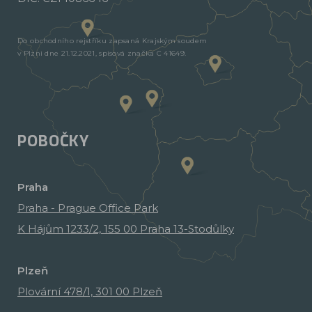
Do obchodního rejstříku zapsaná Krajským soudem
v Plzni dne 21.12.2021, spisová značka C 41649.
POBOČKY
Praha
Praha - Prague Office Park
K Hájům 1233/2, 155 00 Praha 13-Stodůlky
Plzeň
Plovární 478/1, 301 00 Plzeň