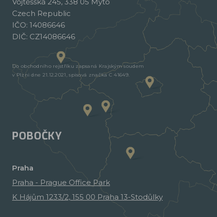
Vojtěšská 245, 338 05 Mýto
Czech Republic
IČO: 14086646
DIČ: CZ14086646
Do obchodního rejstříku zapsaná Krajským soudem
v Plzni dne 21.12.2021, spisová značka C 41649.
POBOČKY
Praha
Praha - Prague Office Park
K Hájům 1233/2, 155 00 Praha 13-Stodůlky