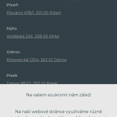
Plzeň
Plovární 478/1, 301 00 Plzeň
Mýto
Vojtěšská 245, 338 05 Mýto
Ostrov
Klínovecká 1204, 363 01 Ostrov
Písek
Tylova 382/2, 397 01 Písek
Na vašem soukromí nám záleží
Na naší webové stránce využíváme různé