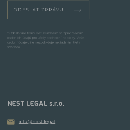
ODESLAT ZPRÁVU
* Odesláním formuláře souhlasím se zpracováním
osobních údajů pro účely obchodní nabídky. Vaše
osobní údaje dále neposkytujeme žádným třetím
stranám.
NEST LEGAL s.r.o.
info@nest.legal