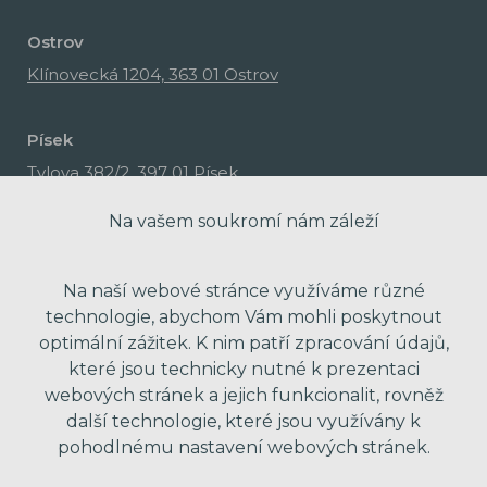
Ostrov
Klínovecká 1204, 363 01 Ostrov
Písek
Tylova 382/2, 397 01 Písek
Na vašem soukromí nám záleží
Na naší webové stránce využíváme různé
technologie, abychom Vám mohli poskytnout
optimální zážitek. K nim patří zpracování údajů,
které jsou technicky nutné k prezentaci
webových stránek a jejich funkcionalit, rovněž
další technologie, které jsou využívány k
pohodlnému nastavení webových stránek.
made with passion by Red Peppers