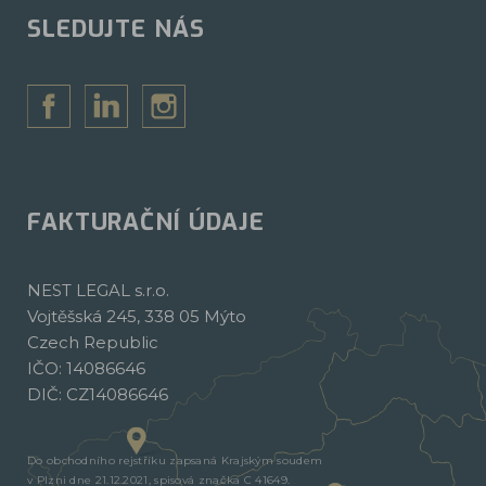
SLEDUJTE NÁS
FAKTURAČNÍ ÚDAJE
NEST LEGAL s.r.o.
Vojtěšská 245, 338 05 Mýto
Czech Republic
IČO: 14086646
DIČ: CZ14086646
Do obchodního rejstříku zapsaná Krajským soudem
v Plzni dne 21.12.2021, spisová značka C 41649.