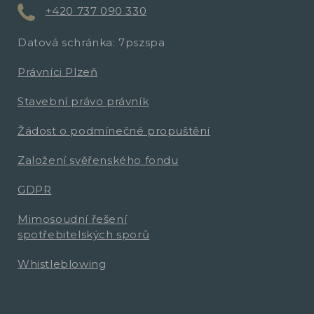
+420 737 090 330
Datová schránka: 7pszspa
Právníci Plzeň
Stavební právo právník
Žádost o podmínečné propuštění
Založení svěřenského fondu
GDPR
Mimosoudní řešení
spotřebitelských sporů
Whistleblowing