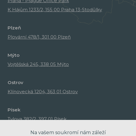
Praha - Prague Office Park
K Hájům 1233/2, 155 00 Praha 13-Stodůlky
Plzeň
Plovární 478/1, 301 00 Plzeň
Mýto
Vojtěšská 245, 338 05 Mýto
Ostrov
Klínovecká 1204, 363 01 Ostrov
Písek
Tylova 382/2, 397 01 Písek
Na vašem soukromí nám záleží