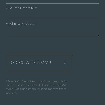
VÁŠ TELEFON
VAŠE ZPRÁVA
ODESLAT ZPRÁVU
* Odesláním formuláře souhlasím se zpracováním
osobních údajů pro účely obchodní nabídky. Vaše
osobní údaje dále neposkytujeme žádným třetím
stranám.