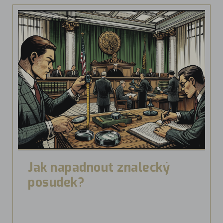
Jak napadnout znalecký
posudek?