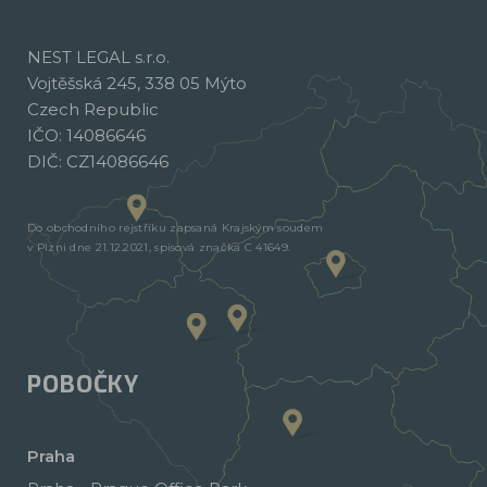
NEST LEGAL s.r.o.
Vojtěšská 245, 338 05 Mýto
Czech Republic
IČO: 14086646
DIČ: CZ14086646
Do obchodního rejstříku zapsaná Krajským soudem
v Plzni dne 21.12.2021, spisová značka C 41649.
POBOČKY
Praha