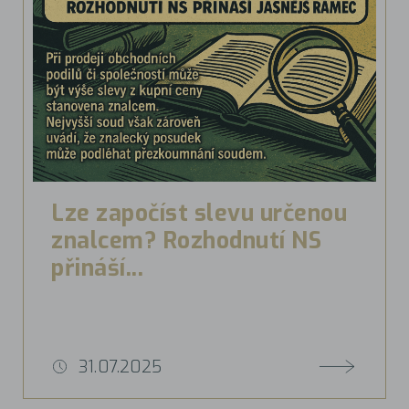
Lze započíst slevu určenou
znalcem? Rozhodnutí NS
přináší...
31.07.2025