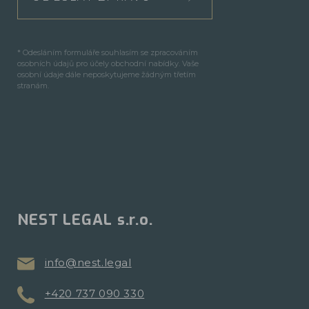
* Odesláním formuláře souhlasím se zpracováním
osobních údajů pro účely obchodní nabídky. Vaše
osobní údaje dále neposkytujeme žádným třetím
stranám.
NEST LEGAL s.r.o.
info@nest.legal
+420 737 090 330