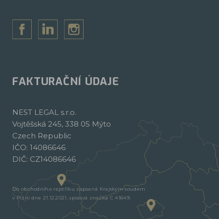
FAKTURAČNÍ ÚDAJE
NEST LEGAL s.r.o.
Vojtěšská 245, 338 05 Mýto
Czech Republic
IČO: 14086646
DIČ: CZ14086646
Do obchodního rejstříku zapsaná Krajským soudem
v Plzni dne 21.12.2021, spisová značka C 41649.