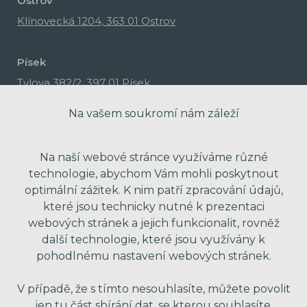
Ostrov
Klínovecká 1204, 363 01 Ostrov
Písek
Tylova 382/2, 397 01 Písek
Na vašem soukromí nám záleží
Na naší webové stránce využíváme různé
technologie, abychom Vám mohli poskytnout
optimální zážitek. K nim patří zpracování údajů,
které jsou technicky nutné k prezentaci
webových stránek a jejich funkcionalit, rovněž
další technologie, které jsou využívány k
pohodlnému nastavení webových stránek.
made with passion by Red Peppers
V případě, že s tímto nesouhlasíte, můžete povolit
jen tu část sbírání dat, se kterou souhlasíte.