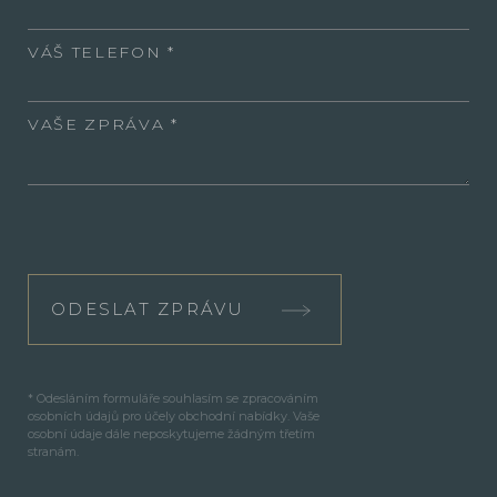
VÁŠ TELEFON
VAŠE ZPRÁVA
ODESLAT ZPRÁVU
* Odesláním formuláře souhlasím se zpracováním
osobních údajů pro účely obchodní nabídky. Vaše
osobní údaje dále neposkytujeme žádným třetím
stranám.