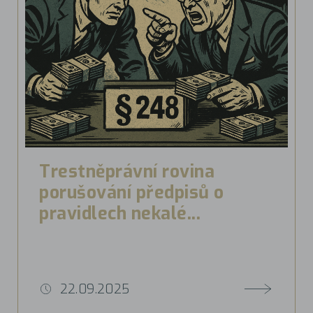
Trestněprávní rovina
porušování předpisů o
pravidlech nekalé...
22.09.2025