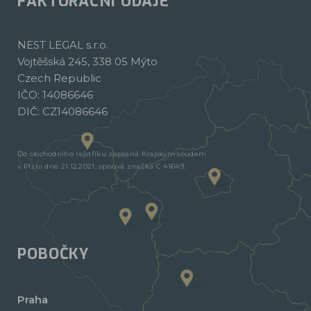
FAKTURAČNÍ ÚDAJE
NEST LEGAL s.r.o.
Vojtěšská 245, 338 05 Mýto
Czech Republic
IČO: 14086646
DIČ: CZ14086646
Do obchodního rejstříku zapsaná Krajským soudem
v Plzni dne 21.12.2021, spisová značka C 41649.
POBOČKY
Praha