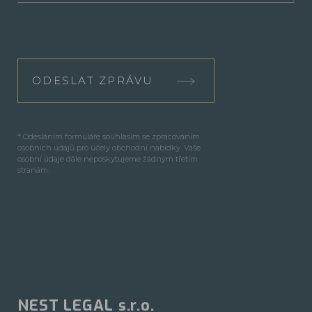
ODESLAT ZPRÁVU
* Odesláním formuláře souhlasím se zpracováním
osobních údajů pro účely obchodní nabídky. Vaše
osobní údaje dále neposkytujeme žádným třetím
stranám.
NEST LEGAL s.r.o.