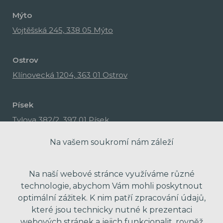
Mýto
Vojtěšská 245, 338 05 Mýto
Ostrov
Klínovecká 1204, 363 01 Ostrov
Písek
Tylova 382/2, 397 01 Písek
Na vašem soukromí nám záleží
Na naší webové stránce využíváme různé
technologie, abychom Vám mohli poskytnout
optimální zážitek. K nim patří zpracování údajů,
které jsou technicky nutné k prezentaci
webových stránek a jejich funkcionalit, rovněž