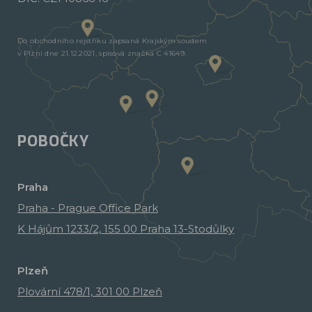
Do obchodního rejstříku zapsaná Krajským soudem
v Plzni dne 21.12.2021, spisová značka C 41649.
POBOČKY
Praha
Praha - Prague Office Park
K Hájům 1233/2, 155 00 Praha 13-Stodůlky
Plzeň
Plovární 478/1, 301 00 Plzeň