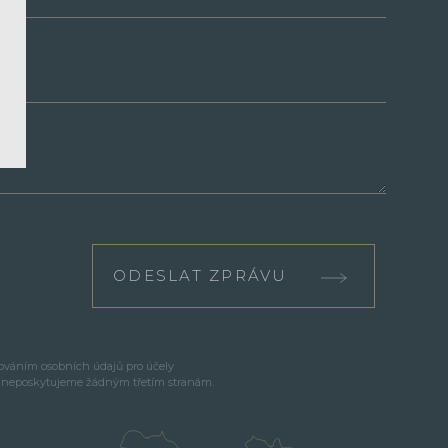
ODESLAT ZPRÁVU
cováním osobních údajů pro účely
e neposkytujeme žádným třetím stranám.