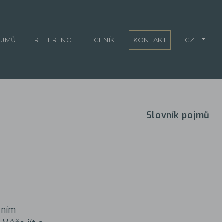
OJMŮ
REFERENCE
CENÍK
KONTAKT
CZ
Slovník pojmů
vním