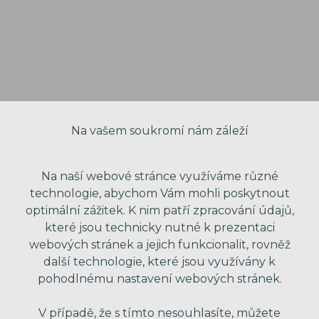
Na vašem soukromí nám záleží
Na naší webové stránce využíváme různé
technologie, abychom Vám mohli poskytnout
optimální zážitek. K nim patří zpracování údajů,
které jsou technicky nutné k prezentaci
VAŠE JMÉNO
webových stránek a jejich funkcionalit, rovněž
další technologie, které jsou využívány k
pohodlnému nastavení webových stránek.
VÁŠ EMAIL
V případě, že s tímto nesouhlasíte, můžete