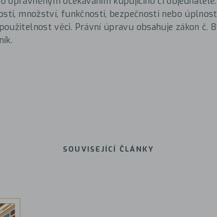
 oprávněným očekáváním kupujícího či objednatele. 
osti, množství, funkčnosti, bezpečnosti nebo úplnosti
oužitelnost věci. Právní úpravu obsahuje zákon č. 8
ík.
SOUVISEJÍCÍ ČLÁNKY