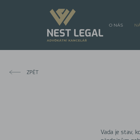
O NÁS
N
ZPĚT
Vada je stav, 