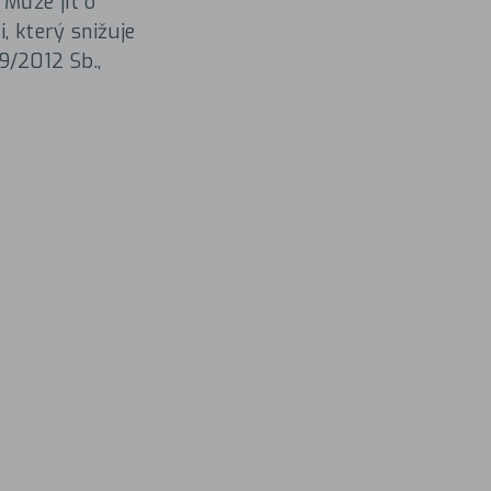
Může jít o
, který snižuje
9/2012 Sb.,