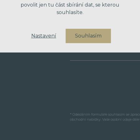
povolit jen tu část sbírání dat, se kterou
souhlasíte.
VÁŠ TELEFON
Nastavení
Souhlasím
VAŠE ZPRÁVA
* Odesláním formuláře souhlasím se zpra
obchodní nabídky. Vaše osobní údaje dál