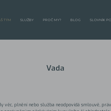
ÁŠ TÝM
SLUŽBY
PROČ MY?
BLOG
SLOVNÍK P
Vada
kdy věc, plnění nebo služba neodpovídá smlouvě, prá