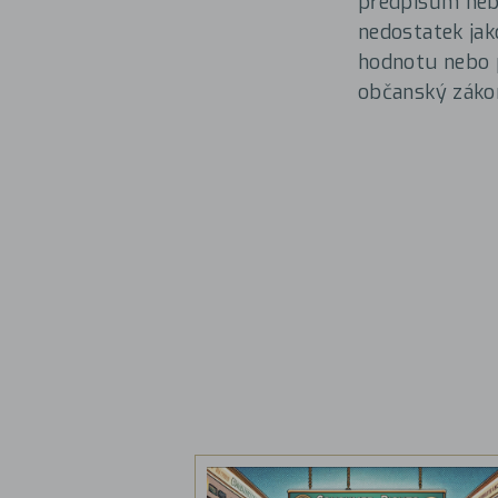
předpisům nebo
nedostatek jak
hodnotu nebo p
občanský zákon