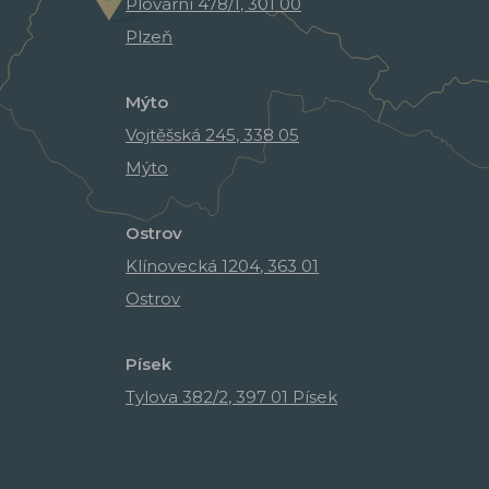
Plovární 478/1, 301 00
Plzeň
Mýto
Vojtěšská 245, 338 05
Mýto
Ostrov
Klínovecká 1204, 363 01
Ostrov
Písek
Tylova 382/2, 397 01 Písek