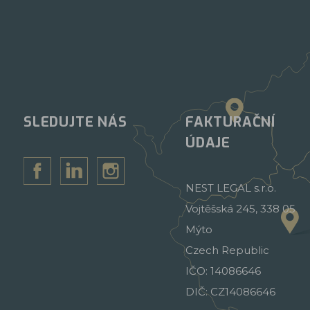
SLEDUJTE NÁS
FAKTURAČNÍ
ÚDAJE
NEST LEGAL s.r.o.
Vojtěšská 245, 338 05
Mýto
Czech Republic
IČO: 14086646
DIČ: CZ14086646