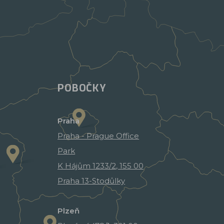
POBOČKY
Praha
Praha - Prague Office
Park
K Hájům 1233/2, 155 00
Praha 13-Stodůlky
Plzeň