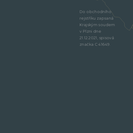
Do obchodního
rejstříku zapsaná
Krajským soudem
v Plzni dne
21.12.2021, spisová
značka C 41649.