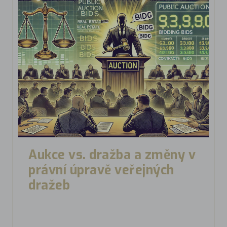
Aukce vs. dražba a změny v
právní úpravě veřejných
dražeb