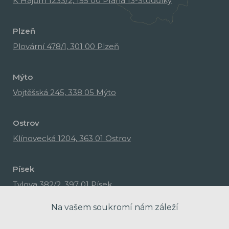
K Hájům 1233/2, 155 00 Praha 13-Stodůlky
Plzeň
Plovární 478/1, 301 00 Plzeň
Mýto
Vojtěšská 245, 338 05 Mýto
Ostrov
Klínovecká 1204, 363 01 Ostrov
Písek
Tylova 382/2, 397 01 Písek
Na vašem soukromí nám záleží