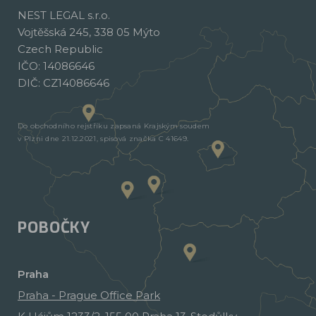
NEST LEGAL s.r.o.
Vojtěšská 245, 338 05 Mýto
Czech Republic
IČO: 14086646
DIČ: CZ14086646
Do obchodního rejstříku zapsaná Krajským soudem
v Plzni dne 21.12.2021, spisová značka C 41649.
POBOČKY
Praha
Praha - Prague Office Park