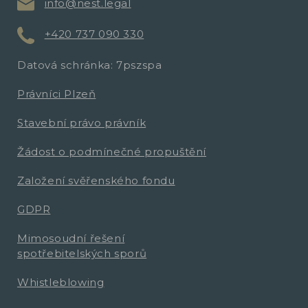
info@nest.legal
+420 737 090 330
Datová schránka: 7pszspa
Právníci Plzeň
Stavební právo právník
Žádost o podmínečné propuštění
Založení svěřenského fondu
GDPR
Mimosoudní řešení
spotřebitelských sporů
Whistleblowing