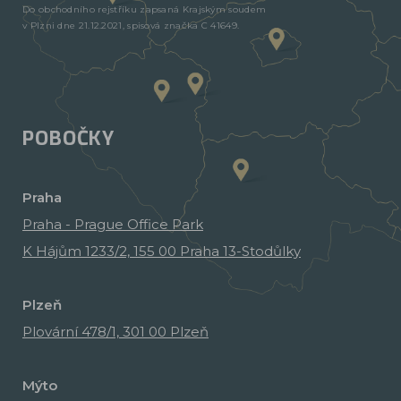
Do obchodního rejstříku zapsaná Krajským soudem
v Plzni dne 21.12.2021, spisová značka C 41649.
POBOČKY
Praha
Praha - Prague Office Park
K Hájům 1233/2, 155 00 Praha 13-Stodůlky
Plzeň
Plovární 478/1, 301 00 Plzeň
Mýto