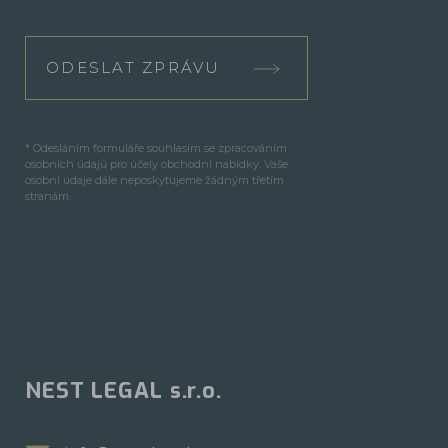
ODESLAT ZPRÁVU
* Odesláním formuláře souhlasím se zpracováním
osobních údajů pro účely obchodní nabídky. Vaše
osobní údaje dále neposkytujeme žádným třetím
stranám.
NEST LEGAL s.r.o.