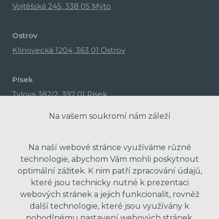
Vojtěšská 245, 338 05 Mýto
Ostrov
Klínovecká 1204, 363 01 Ostrov
Písek
Tylova 382/2, 397 01 Písek
Na vašem soukromí nám záleží
Na naší webové stránce využíváme různé
technologie, abychom Vám mohli poskytnout
optimální zážitek. K nim patří zpracování údajů,
které jsou technicky nutné k prezentaci
webových stránek a jejich funkcionalit, rovněž
další technologie, které jsou využívány k
pohodlnému nastavení webových stránek.