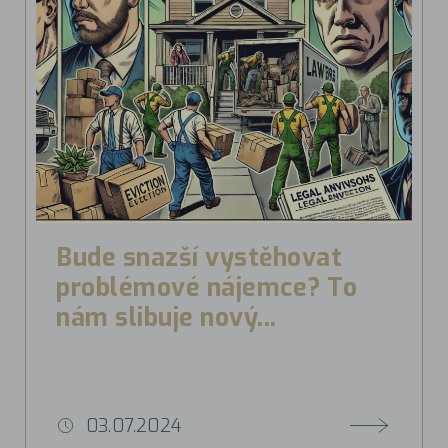
Bude snazší vystěhovat
problémové nájemce? To
nám slibuje nový...
03.07.2024