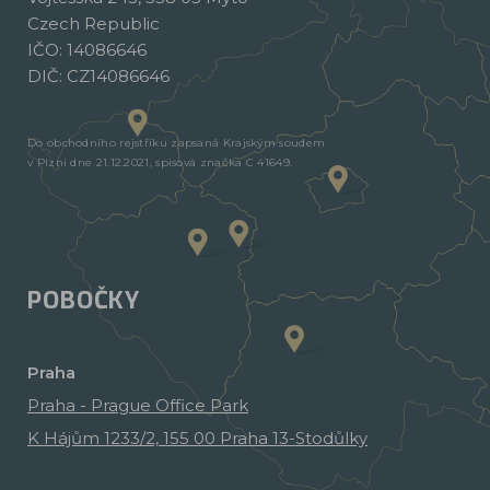
Czech Republic
IČO: 14086646
DIČ: CZ14086646
Do obchodního rejstříku zapsaná Krajským soudem
v Plzni dne 21.12.2021, spisová značka C 41649.
POBOČKY
Praha
Praha - Prague Office Park
K Hájům 1233/2, 155 00 Praha 13-Stodůlky