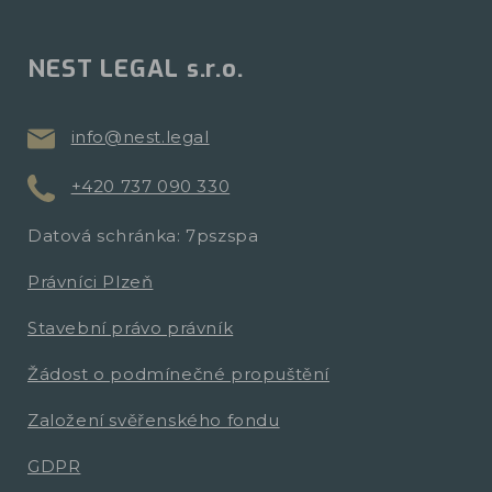
NEST LEGAL s.r.o.
info@nest.legal
+420 737 090 330
Datová schránka: 7pszspa
Právníci Plzeň
Stavební právo právník
Žádost o podmínečné propuštění
Založení svěřenského fondu
GDPR