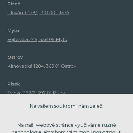
Plzeň
Plovární 478/1, 301 00 Plzeň
Mýto
Vojtěšská 245, 338 05 Mýto
Ostrov
Klínovecká 1204, 363 01 Ostrov
Písek
Tylova 382/2, 397 01 Písek
Na vašem soukromí nám záleží
Na naší webové stránce využíváme různé
technologie, abychom Vám mohli poskytnout