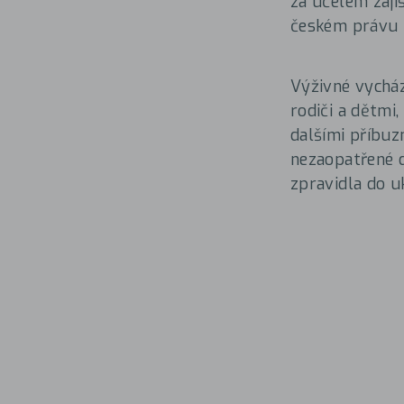
za účelem zaji
českém právu j
Výživné vycház
rodiči a dětmi
dalšími příbuz
nezaopatřené d
zpravidla do u