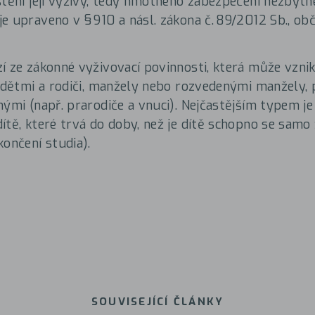
štění její výživy, tedy hmotného zabezpečení nezbytn
e upraveno v § 910 a násl. zákona č. 89/2012 Sb., ob
í ze zákonné vyživovací povinnosti, která může vzni
, dětmi a rodiči, manžely nebo rozvedenými manžely,
nými (např. prarodiče a vnuci). Nejčastějším typem je
ítě, které trvá do doby, než je dítě schopno se samo 
končení studia).
SOUVISEJÍCÍ ČLÁNKY