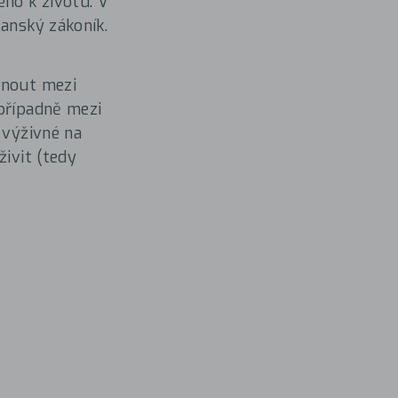
ého k životu. V
čanský zákoník.
knout mezi
 případně mezi
 výživné na
živit (tedy