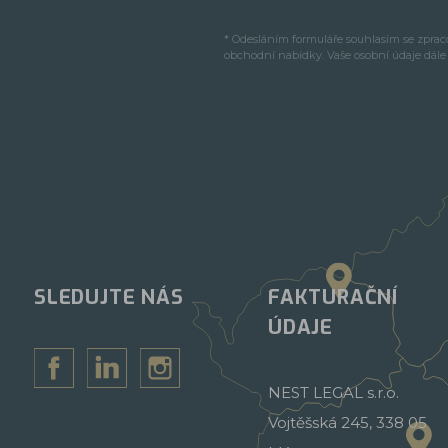
* Odesláním formuláře souhlasím se zpra
obchodní nabídky. Vaše osobní údaje dál
SLEDUJTE NÁS
FAKTURAČNÍ
ÚDAJE
NEST LEGAL s.r.o.
Vojtěšská 245, 338 05