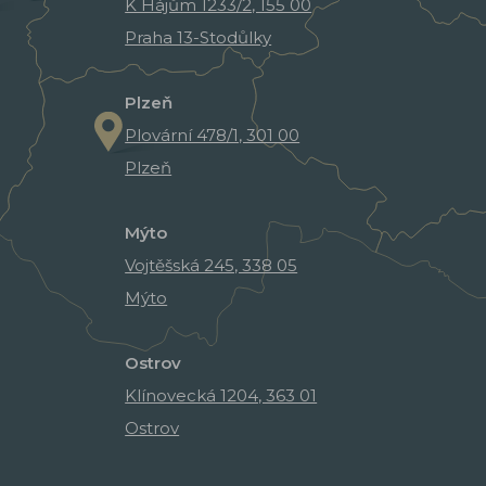
K Hájům 1233/2, 155 00
Praha 13-Stodůlky
Plzeň
Plovární 478/1, 301 00
Plzeň
Mýto
Vojtěšská 245, 338 05
Mýto
Ostrov
Klínovecká 1204, 363 01
Ostrov