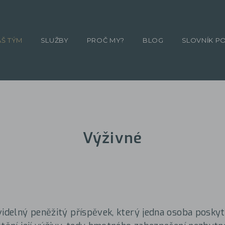
ÁŠ TÝM
SLUŽBY
PROČ MY?
BLOG
SLOVNÍK P
Výživné
videlný peněžitý příspěvek, který jedna osoba poskyt