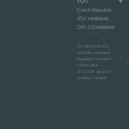
Mýto
Czech Republic
IČO: 14086646
DIČ: CZ14086646
Do obchodního
rejstříku zapsaná
Krajským soudem
v Plzni dne
21.12.2021, spisová
značka C 41649.