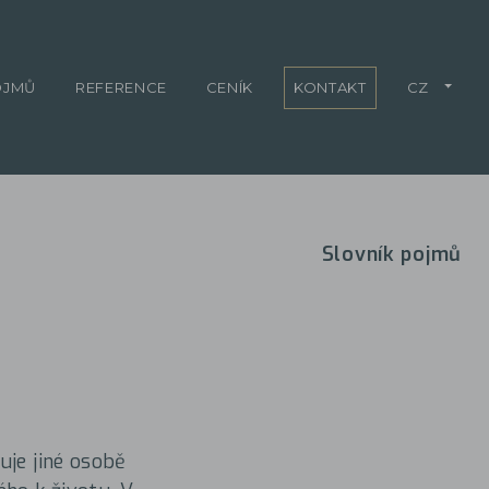
OJMŮ
REFERENCE
CENÍK
KONTAKT
CZ
Slovník pojmů
uje jiné osobě