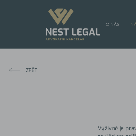
O NÁS
N
ZPĚT
Výživné je pra