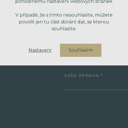
pohodlnému nastavení webových stránek.
VAŠE JMÉNO
V případě, že s tímto nesouhlasíte, můžete
povolit jen tu část sbírání dat, se kterou
VÁŠ EMAIL
souhlasíte.
Nastavení
Souhlasím
VÁŠ TELEFON
VAŠE ZPRÁVA