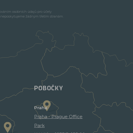
cováním osobních údajů pro účely
e neposkytujeme žádným třetím stranám.
POBOČKY
Praha
Praha - Prague Office
Park