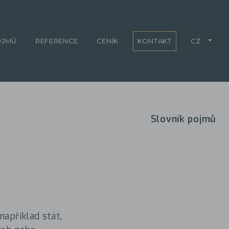
OJMŮ
REFERENCE
CENÍK
KONTAKT
CZ
Slovník pojmů
například stát,