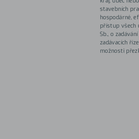
kraj, obec nebo
stavebních pra
hospodárné, ef
přístup všech 
Sb., o zadáván
zadávacích říze
možnosti přez