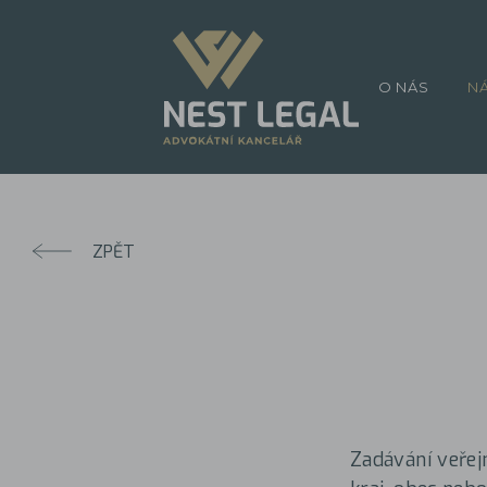
O NÁS
N
ZPĚT
Zadávání veřej