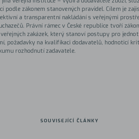
 jiná veřejná instituce – vybírá dodavatele zboží, sl
cí podle zákonem stanovených pravidel. Cílem je zajis
ektivní a transparentní nakládání s veřejnými prostř
uchazečů. Právní rámec v České republice tvoří záko
í veřejných zakázek, který stanoví postupy pro jedno
ní, požadavky na kvalifikaci dodavatelů, hodnoticí krit
kumu rozhodnutí zadavatele.
SOUVISEJÍCÍ ČLÁNKY