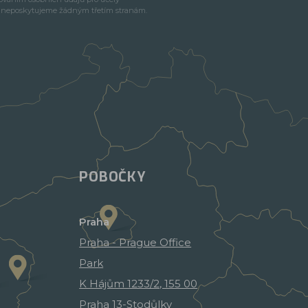
e neposkytujeme žádným třetím stranám.
POBOČKY
Praha
Praha - Prague Office
Park
K Hájům 1233/2, 155 00
Praha 13-Stodůlky