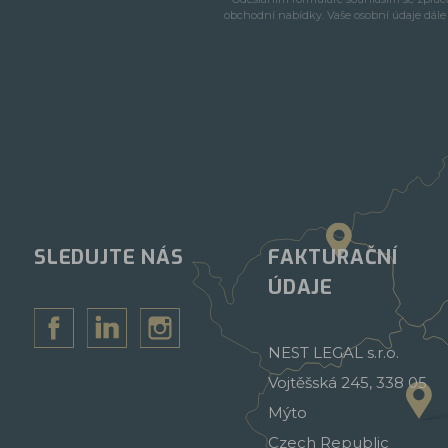
obchodní nabídky. Vaše osobní údaje dál
SLEDUJTE NÁS
FAKTURAČNÍ
ÚDAJE
NEST LEGAL s.r.o.
Vojtěšská 245, 338 05
Mýto
Czech Republic