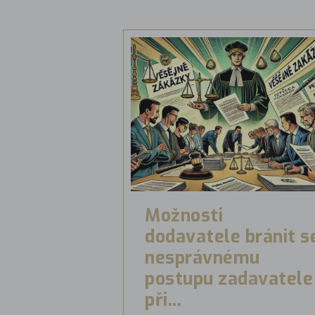
Možnosti
dodavatele bránit s
nesprávnému
postupu zadavatele
při...