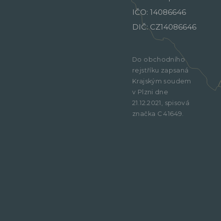
IČO: 14086646
DIČ: CZ14086646
Do obchodního
rejstříku zapsaná
Krajským soudem
v Plzni dne
21.12.2021, spisová
značka C 41649.