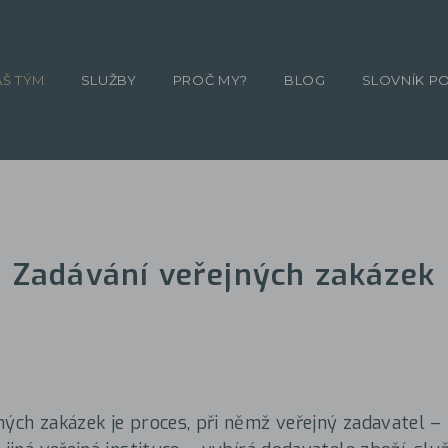
ÁŠ TÝM
SLUŽBY
PROČ MY?
BLOG
SLOVNÍK P
Zadávání veřejných zakázek
ných zakázek je proces, při němž veřejný zadavatel – 