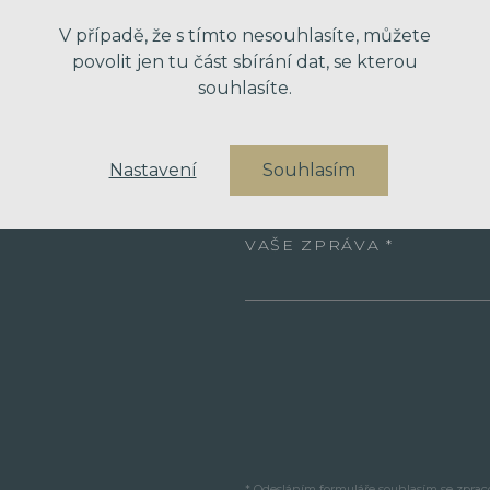
V případě, že s tímto nesouhlasíte, můžete
VÁŠ EMAIL
povolit jen tu část sbírání dat, se kterou
souhlasíte.
VÁŠ TELEFON
Nastavení
Souhlasím
VAŠE ZPRÁVA
* Odesláním formuláře souhlasím se zpra