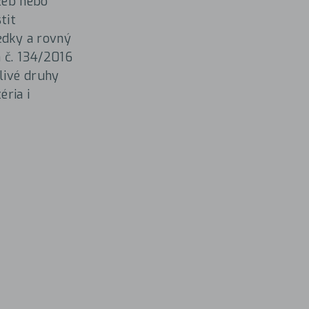
užeb nebo
tit
edky a rovný
n č. 134/2016
tlivé druhy
éria i