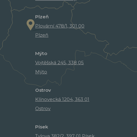
Plzeň
Plovární 478/1, 301 00
Plzeň
Mýto
Vojtěšská 245, 338 05
Mýto
Ostrov
Klínovecká 1204, 363 01
Ostrov
Písek
Tylova 382/2, 397 01 Písek