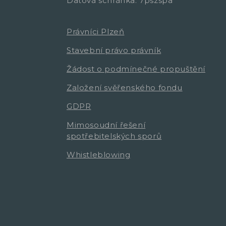
Datová schránka: 7pszspa
Právníci Plzeň
Stavební právo právník
Žádost o podmínečné propuštění
Založení svěřenského fondu
GDPR
Mimosoudní řešení
spotřebitelských sporů
Whistleblowing