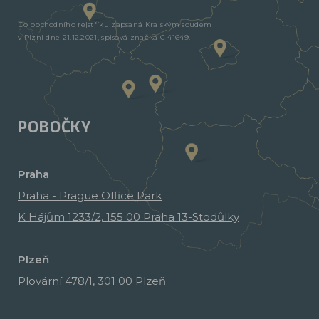
Do obchodního rejstříku zapsaná Krajským soudem
v Plzni dne 21.12.2021, spisová značka C 41649.
POBOČKY
Praha
Praha - Prague Office Park
K Hájům 1233/2, 155 00 Praha 13-Stodůlky
Plzeň
Plovární 478/1, 301 00 Plzeň