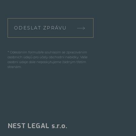
ODESLAT ZPRÁVU
* Odesláním formuláře souhlasím se zpracováním
osobních údajů pro účely obchodní nabídky. Vaše
osobní údaje dále neposkytujeme žádným třetím
stranám.
NEST LEGAL s.r.o.