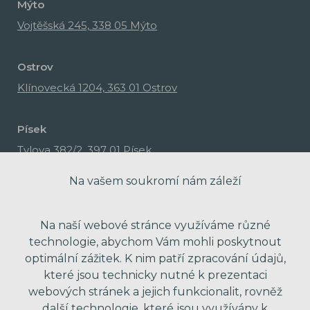
Mýto
Vojtěšská 245, 338 05 Mýto
Ostrov
Klínovecká 1204, 363 01 Ostrov
Písek
Tylova 382/2, 397 01 Písek
Na vašem soukromí nám záleží
Na naší webové stránce využíváme různé
technologie, abychom Vám mohli poskytnout
optimální zážitek. K nim patří zpracování údajů,
které jsou technicky nutné k prezentaci
webových stránek a jejich funkcionalit, rovněž
další technologie, které jsou využívány k