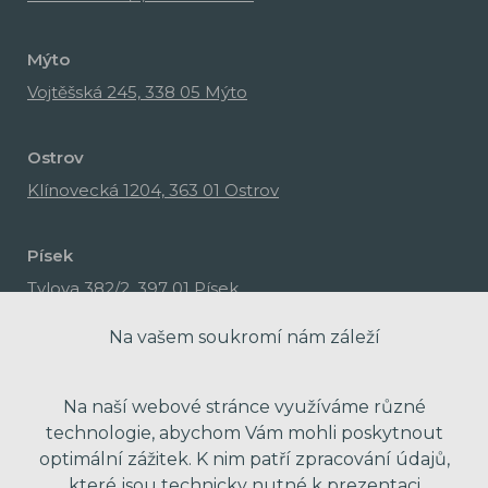
Mýto
Vojtěšská 245, 338 05 Mýto
Ostrov
Klínovecká 1204, 363 01 Ostrov
Písek
Tylova 382/2, 397 01 Písek
Na vašem soukromí nám záleží
Na naší webové stránce využíváme různé
technologie, abychom Vám mohli poskytnout
optimální zážitek. K nim patří zpracování údajů,
které jsou technicky nutné k prezentaci