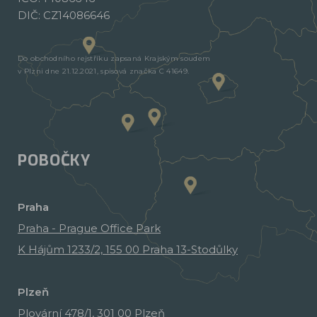
DIČ: CZ14086646
Do obchodního rejstříku zapsaná Krajským soudem
v Plzni dne 21.12.2021, spisová značka C 41649.
POBOČKY
Praha
Praha - Prague Office Park
K Hájům 1233/2, 155 00 Praha 13-Stodůlky
Plzeň
Plovární 478/1, 301 00 Plzeň