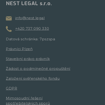
NEST LEGAL s.r.o.
info@nest.legal
+420 737 090 330
Datová schránka: 7pszspa
Právníci Plzeň
Stavební právo právník
Žádost o podmínečné propuštění
Založení svěřenského fondu
GDPR
Mimosoudní řešení
spotřebitelských sporů