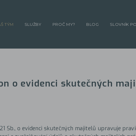
ÁŠ TÝM
SLUŽBY
PROČ MY?
BLOG
SLOVNÍK P
on o evidenci skutečných maji
21 Sb., o evidenci skutečných majitelů upravuje prav