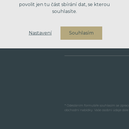
povolit jen tu část sbírání dat, se kterou
souhlasíte.
VÁŠ TELEFON
Nastavení
Souhlasím
VAŠE ZPRÁVA
* Odesláním formuláře souhlasím se zpra
obchodní nabídky. Vaše osobní údaje dál