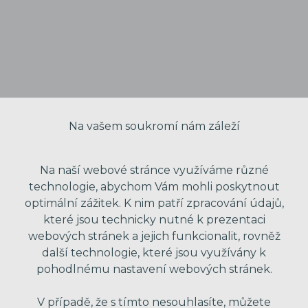
Na vašem soukromí nám záleží
Na naší webové stránce využíváme různé
technologie, abychom Vám mohli poskytnout
optimální zážitek. K nim patří zpracování údajů,
které jsou technicky nutné k prezentaci
VAŠE JMÉNO
webových stránek a jejich funkcionalit, rovněž
další technologie, které jsou využívány k
pohodlnému nastavení webových stránek.
VÁŠ EMAIL
V případě, že s tímto nesouhlasíte, můžete