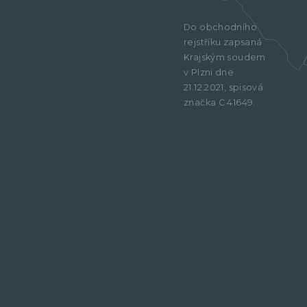
Do obchodního
rejstříku zapsaná
Krajským soudem
v Plzni dne
21.12.2021, spisová
značka C 41649.