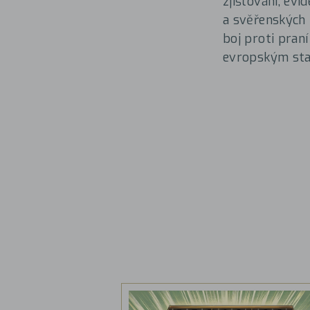
zjišťování, ev
a svěřenských 
boj proti pran
evropským sta