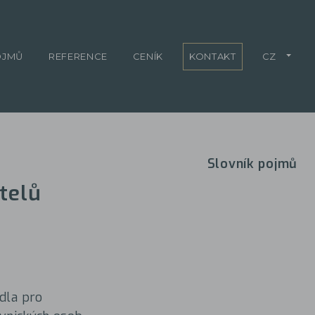
OJMŮ
REFERENCE
CENÍK
KONTAKT
CZ
Slovník pojmů
telů
idla pro