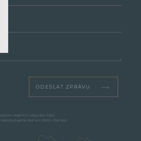
ODESLAT ZPRÁVU
cováním osobních údajů pro účely
e neposkytujeme žádným třetím stranám.