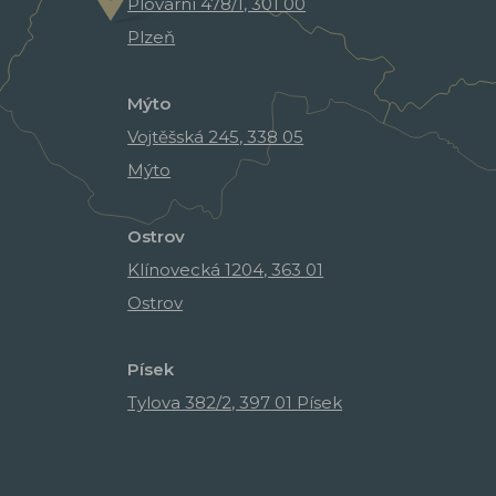
Plovární 478/1, 301 00
Plzeň
Mýto
Vojtěšská 245, 338 05
Mýto
Ostrov
Klínovecká 1204, 363 01
Ostrov
Písek
Tylova 382/2, 397 01 Písek