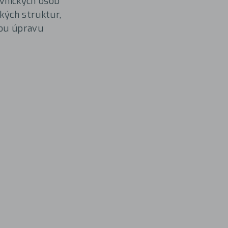
ávnických osob
ckých struktur,
kou úpravu