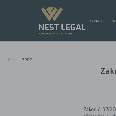
O NÁS
N
ZPĚT
Zák
Zákon č. 37/20