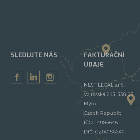
SLEDUJTE NÁS
FAKTURAČNÍ
ÚDAJE
NEST LEGAL s.r.o.
Vojtěšská 245, 338 05
Mýto
Czech Republic
IČO: 14086646
DIČ: CZ14086646