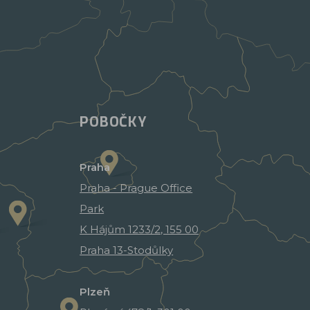
POBOČKY
Praha
Praha - Prague Office
Park
K Hájům 1233/2, 155 00
Praha 13-Stodůlky
Plzeň