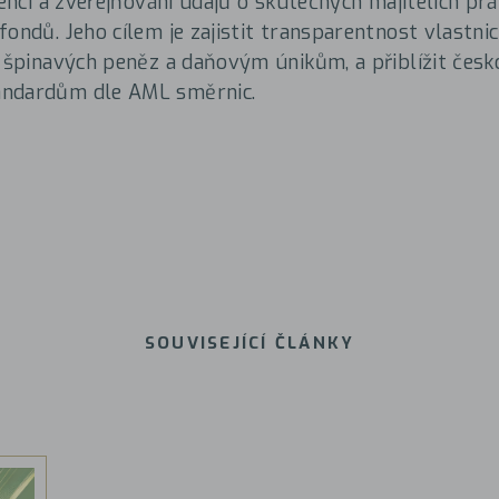
idenci a zveřejňování údajů o skutečných majitelích pr
fondů. Jeho cílem je zajistit transparentnost vlastni
í špinavých peněz a daňovým únikům, a přiblížit čes
ndardům dle AML směrnic.
SOUVISEJÍCÍ ČLÁNKY