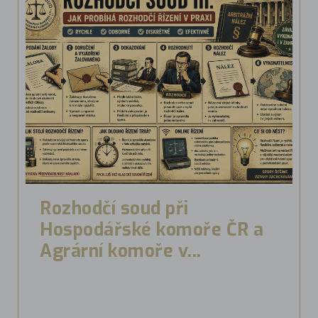
Rozhodčí soud při
Hospodářské komoře ČR a
Agrární komoře v...