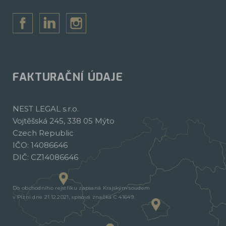
FAKTURAČNÍ ÚDAJE
NEST LEGAL s.r.o.
Vojtěšská 245, 338 05 Mýto
Czech Republic
IČO: 14086646
DIČ: CZ14086646
Do obchodního rejstříku zapsaná Krajským soudem
v Plzni dne 21.12.2021, spisová značka C 41649.