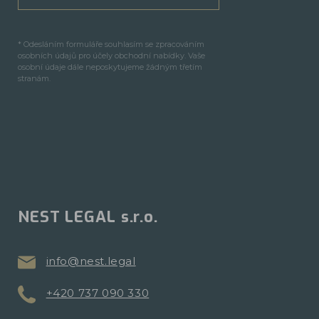
* Odesláním formuláře souhlasím se zpracováním
osobních údajů pro účely obchodní nabídky. Vaše
osobní údaje dále neposkytujeme žádným třetím
stranám.
NEST LEGAL s.r.o.
info@nest.legal
+420 737 090 330