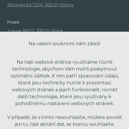
Klínovecká 1204, 363 01 Ostrov
Písek
Tylova 382/2, 397 01 Písek
Na vašem soukromí nám záleží
Na naší webové stránce využíváme různé
technologie, abychom Vám mohli poskytnout
optimální zážitek. K nim patří zpracování údajů,
které jsou technicky nutné k prezentaci
webových stránek a jejich funkcionalit, rovněž
další technologie, které jsou využívány k
pohodlnému nastavení webových stránek.
made with passion by Red Peppers
V případě, že s tímto nesouhlasíte, můžete povolit
jen tu část sbírání dat, se kterou souhlasíte.