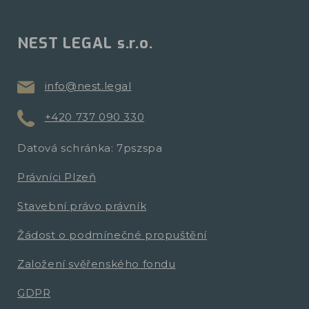
NEST LEGAL s.r.o.
info@nest.legal
+420 737 090 330
Datová schránka: 7pszspa
Právníci Plzeň
Stavební právo právník
Žádost o podmínečné propuštění
Založení svěřenského fondu
GDPR