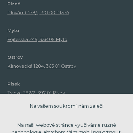
Plzeň
Plovární 478/1, 301 00 Plzeň
Mýto
Vojtěšská 245, 338 05 Mýto
Ostrov
Klínovecká 1204, 363 01 Ostrov
Písek
Tylova 382/2, 397 01 Písek
Na vašem soukromí nám záleží
Na naší webové stránce využíváme různé
technologie, abychom Vám mohli poskytnout