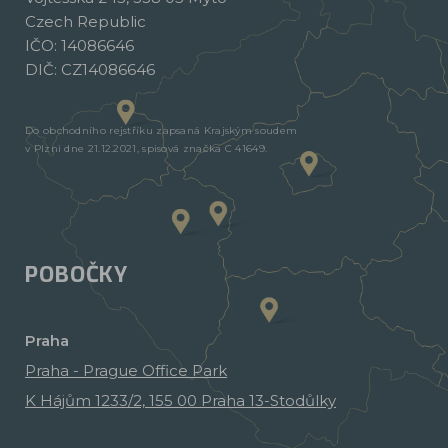
Czech Republic
IČO: 14086646
DIČ: CZ14086646
Do obchodního rejstříku zapsaná Krajským soudem
v Plzni dne 21.12.2021, spisová značka C 41649.
POBOČKY
Praha
Praha - Prague Office Park
K Hájům 1233/2, 155 00 Praha 13-Stodůlky