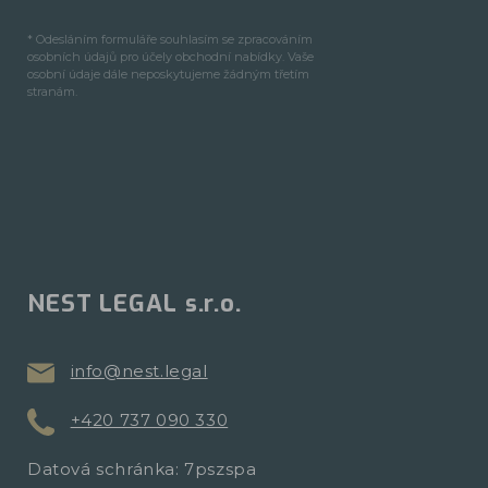
* Odesláním formuláře souhlasím se zpracováním
osobních údajů pro účely obchodní nabídky. Vaše
osobní údaje dále neposkytujeme žádným třetím
stranám.
NEST LEGAL s.r.o.
info@nest.legal
+420 737 090 330
Datová schránka: 7pszspa