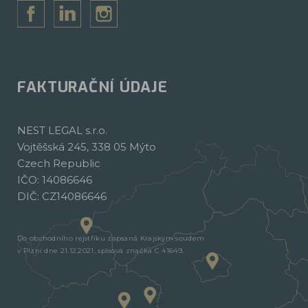
FAKTURAČNÍ ÚDAJE
NEST LEGAL s.r.o.
Vojtěšská 245, 338 05 Mýto
Czech Republic
IČO: 14086646
DIČ: CZ14086646
Do obchodního rejstříku zapsaná Krajským soudem
v Plzni dne 21.12.2021, spisová značka C 41649.