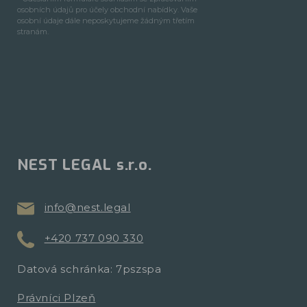
osobních údajů pro účely obchodní nabídky. Vaše
osobní údaje dále neposkytujeme žádným třetím
stranám.
NEST LEGAL s.r.o.
info@nest.legal
+420 737 090 330
Datová schránka: 7pszspa
Právníci Plzeň