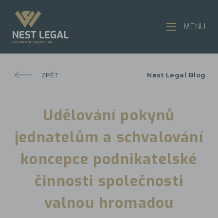
MENU
ZPĚT
Nest Legal Blog
Udělování pokynů
jednatelům a schvalování
koncepce podnikatelské
činnosti společnosti
valnou hromadou