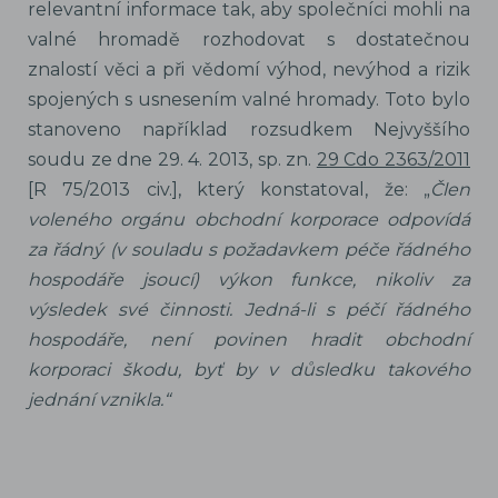
relevantní informace tak, aby společníci mohli na
valné hromadě rozhodovat s dostatečnou
znalostí věci a při vědomí výhod, nevýhod a rizik
spojených s usnesením valné hromady. Toto bylo
stanoveno například rozsudkem Nejvyššího
soudu ze dne 29. 4. 2013, sp. zn.
29 Cdo 2363/2011
[R 75/2013 civ.], který konstatoval, že: „
Člen
voleného orgánu obchodní korporace odpovídá
za řádný (v souladu s požadavkem péče řádného
hospodáře jsoucí) výkon funkce, nikoliv za
výsledek své činnosti. Jedná-li s péčí řádného
hospodáře, není povinen hradit obchodní
korporaci škodu, byť by v důsledku takového
jednání vznikla.“