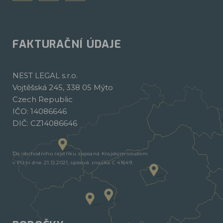
FAKTURAČNÍ ÚDAJE
NEST LEGAL s.r.o.
Vojtěšská 245, 338 05 Mýto
Czech Republic
IČO: 14086646
DIČ: CZ14086646
Do obchodního rejstříku zapsaná Krajským soudem
v Plzni dne 21.12.2021, spisová značka C 41649.