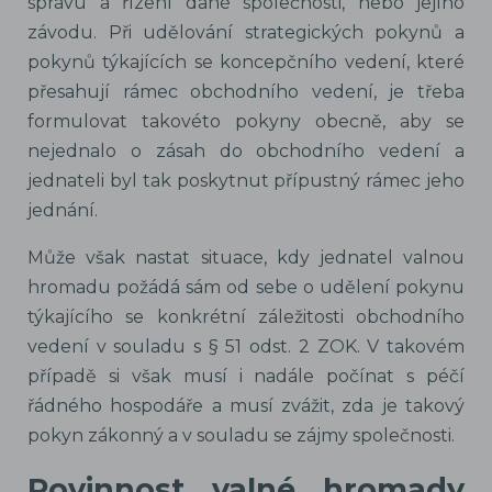
správu a řízení dané společnosti, nebo jejího
závodu. Při udělování strategických pokynů a
pokynů týkajících se koncepčního vedení, které
přesahují rámec obchodního vedení, je třeba
formulovat takovéto pokyny obecně, aby se
nejednalo o zásah do obchodního vedení a
jednateli byl tak poskytnut přípustný rámec jeho
jednání.
Může však nastat situace, kdy jednatel valnou
hromadu požádá sám od sebe o udělení pokynu
týkajícího se konkrétní záležitosti obchodního
vedení v souladu s § 51 odst. 2 ZOK. V takovém
případě si však musí i nadále počínat s péčí
řádného hospodáře a musí zvážit, zda je takový
pokyn zákonný a v souladu se zájmy společnosti.
Povinnost valné hromady