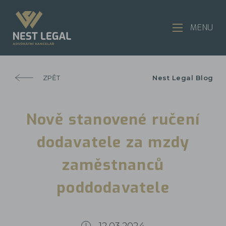
MENU
ZPĚT
Nest Legal Blog
Nově stanovené ručení
dodavatele za mzdy
zaměstnanců
poddodavatele