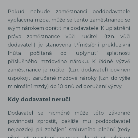
Pokud nebude zaměstnanci poddodavatele
vyplacena mzda, může se tento zaměstnanec se
svým nárokem obrátit na dodavatele. K uplatnění
práva zaměstnance vůči ručiteli (tzn. vůči
dodavateli) je stanovena tříměsíční prekluzivní
lhůta počítaná od uplynutí splatnosti
příslušného mzdového nároku. K řádné výzvě
zaměstnance je ručitel (tzn. dodavatel) povinen
uspokojit zaručené mzdové nároky (tzn. do výše
minimální mzdy) do 10 dnů od doručení výzvy.
Kdy dodavatel neručí
Dodavatel se nicméně může této zákonné
povinnosti zprostit, pakliže mu poddodavatel
nejpozději při zahájení smluvního plnění (tedy
nikoli při uzavření smlouvy, ale až při zahájení