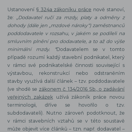
Ustanovení
§ 324a zákoníku práce
nově stanoví,
že: „
Dodavatel ručí za mzdy, platy a odměny z
dohody (dále jen „mzdové nároky“) zaměstnanců
poddodavatele v rozsahu, v jakém se podíleli na
smluvním plnění pro dodavatele, a to až do výše
minimální mzdy. “
Dodavatelem se v tomto
případě rozumí každý stavební podnikatel, který
v rámci své podnikatelské činnosti související s
výstavbou, rekonstrukcí nebo odstraněním
stavby využívá další článek – tzv. poddodavatele
(ve shodě se
zákonem č. 134/2016 Sb., o zadávání
veřejných zakázek
užívá zákoník práce novou
terminologii, dříve se hovořilo o tzv.
subdodavateli). Nutno zároveň podotknout, že
v rámci stavebních vztahů se v této soustavě
může objevit více článků – tzn. např. dodavatel –