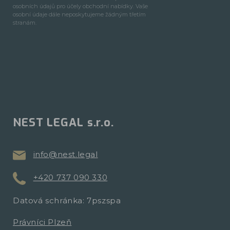
osobních údajů pro účely obchodní nabídky. Vaše
osobní údaje dále neposkytujeme žádným třetím
stranám.
NEST LEGAL s.r.o.
info@nest.legal
+420 737 090 330
Datová schránka: 7pszspa
Právníci Plzeň