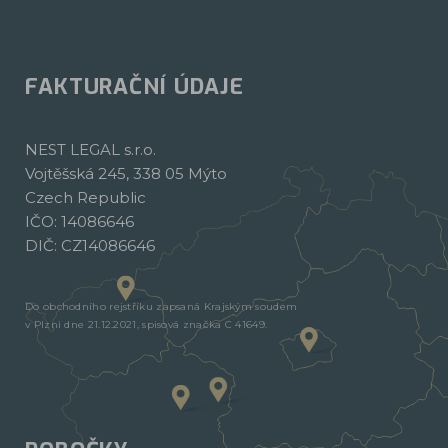
FAKTURAČNÍ ÚDAJE
NEST LEGAL s.r.o.
Vojtěšská 245, 338 05 Mýto
Czech Republic
IČO: 14086646
DIČ: CZ14086646
Do obchodního rejstříku zapsaná Krajským soudem
v Plzni dne 21.12.2021, spisová značka C 41649.