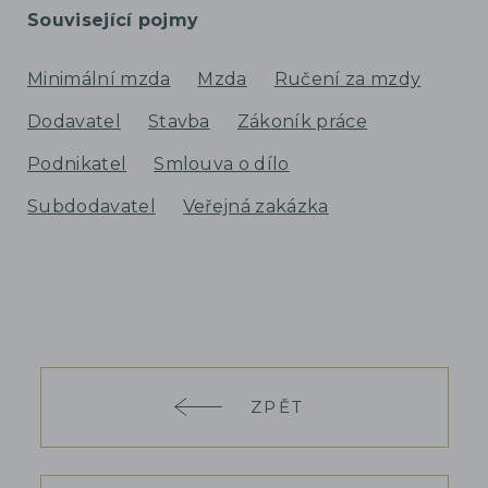
Související pojmy
Minimální mzda
Mzda
Ručení za mzdy
Dodavatel
Stavba
Zákoník práce
Podnikatel
Smlouva o dílo
Subdodavatel
Veřejná zakázka
ZPĚT