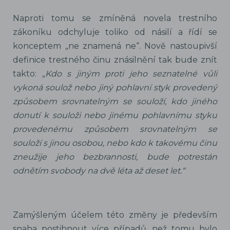
Naproti tomu se zmíněná novela trestního
zákoníku odchyluje toliko od násilí a řídí se
konceptem „ne znamená ne“. Nově nastoupivší
definice trestného činu znásilnění tak bude znít
takto:
„Kdo s jiným proti jeho seznatelné vůli
vykoná soulož nebo jiný pohlavní styk provedený
způsobem srovnatelným se souloží, kdo jiného
donutí k souloži nebo jinému pohlavnímu styku
provedenému způsobem srovnatelným se
souloží s jinou osobou, nebo kdo k takovému činu
zneužije jeho bezbrannosti, bude potrestán
odnětím svobody na dvě léta až deset let.“
Zamýšleným účelem této změny je především
snaha postihnout více případů, než tomu bylo