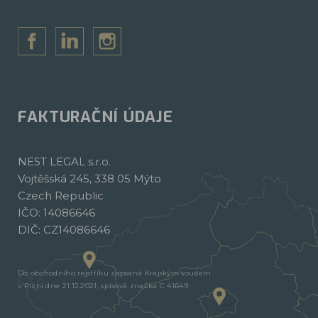
FAKTURAČNÍ ÚDAJE
NEST LEGAL s.r.o.
Vojtěšská 245, 338 05 Mýto
Czech Republic
IČO: 14086646
DIČ: CZ14086646
Do obchodního rejstříku zapsaná Krajským soudem
v Plzni dne 21.12.2021, spisová značka C 41649.