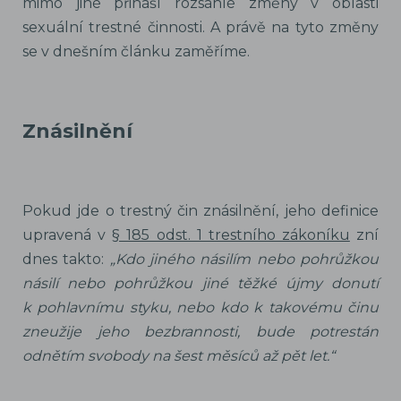
mimo jiné přináší rozsáhlé změny v oblasti
sexuální trestné činnosti. A právě na tyto změny
se v dnešním článku zaměříme.
Znásilnění
Pokud jde o trestný čin znásilnění, jeho definice
upravená v
§ 185 odst. 1 trestního zákoníku
zní
dnes takto:
„Kdo jiného násilím nebo pohrůžkou
násilí nebo pohrůžkou jiné těžké újmy donutí
k pohlavnímu styku, nebo kdo k takovému činu
zneužije jeho bezbrannosti, bude potrestán
odnětím svobody na šest měsíců až pět let.“