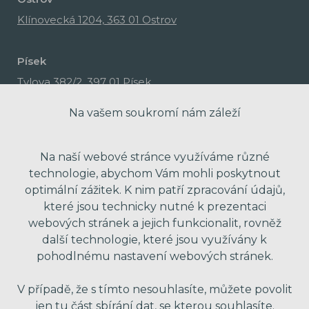
Klínovecká 1204, 363 01 Ostrov
Písek
Tylova 382/2, 397 01 Písek
Na vašem soukromí nám záleží
Na naší webové stránce využíváme různé
technologie, abychom Vám mohli poskytnout
optimální zážitek. K nim patří zpracování údajů,
které jsou technicky nutné k prezentaci
webových stránek a jejich funkcionalit, rovněž
další technologie, které jsou využívány k
pohodlnému nastavení webových stránek.
made with passion by Red Peppers
V případě, že s tímto nesouhlasíte, můžete povolit
jen tu část sbírání dat, se kterou souhlasíte.