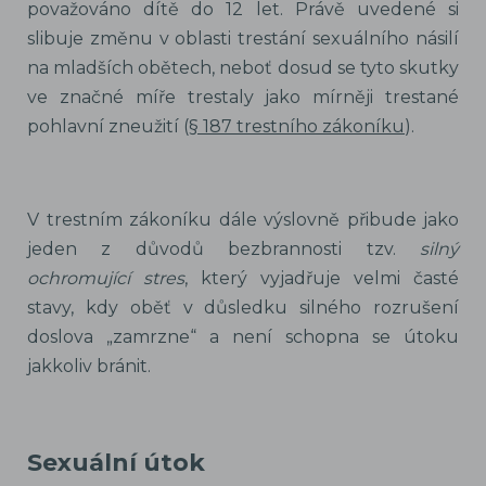
považováno dítě do 12 let. Právě uvedené si
slibuje změnu v oblasti trestání sexuálního násilí
na mladších obětech, neboť dosud se tyto skutky
ve značné míře trestaly jako mírněji trestané
pohlavní zneužití (
§ 187 trestního zákoníku
).
V trestním zákoníku dále výslovně přibude jako
jeden z důvodů bezbrannosti tzv.
silný
ochromující stres
, který vyjadřuje velmi časté
stavy, kdy oběť v důsledku silného rozrušení
doslova „zamrzne“ a není schopna se útoku
jakkoliv bránit.
Sexuální útok