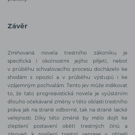
Závěr
Zmiňovaná novela trestního zákoníku je
specifická i okolnostmi jejího přijetí, neboť
v průběhu schvalovacího procesu docházelo ke
shodám s opozicí a v průběhu výstupů i ke
vzájemným pochvalám. Tento jev může indikovat
to, že tato progresivistická novela je vyústěním
dlouho očekávané změny v této oblasti trestního
práva jak na straně odborné, tak na straně laické
veřejnosti. Díky této změně by mělo dojít ke
zlepšení postavení obětí trestných činů a
zároveň k posílení trestní represe v oblasti