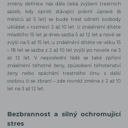
změny definice nás dále čeká zvýšení trestních
sazeb, kdy oproti stávající právní úpravě (6
měsíců až 5 let) se bude trest odnětí svobody
ukládat v rozmezí 2 až 10 let. U znásilnění dítěte
mladšího 15 let je dnes sazba 5 až 12 let a nově se
zvýší na 5 až 15 let, u znásilnění dítěte ve věku 15
– 18 let se sazba z 2 až 10 let zvýší po novele na 3
až 12 let. V neposlední řádě se také zpřísní
znásilnění těhotné ženy, způsobení těhotenství
ženy nebo spáchání trestného činu s další
osobou či se zbraní – zde rovněž změna z 2 až 10
let na 3 až 12 let.
Bezbrannost a silný ochromující
stres