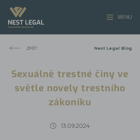
MENU
ZPĚT
Nest Legal Blog
Sexuálně trestné činy ve
světle novely trestního
zákoníku
13.09.2024