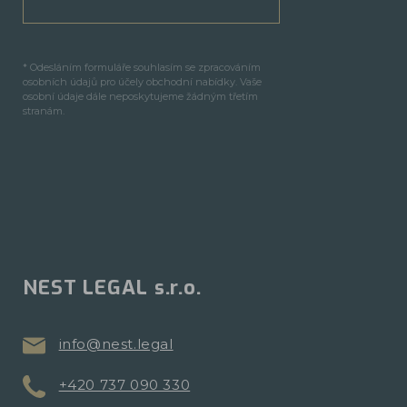
* Odesláním formuláře souhlasím se zpracováním
osobních údajů pro účely obchodní nabídky. Vaše
osobní údaje dále neposkytujeme žádným třetím
stranám.
NEST LEGAL s.r.o.
info@nest.legal
+420 737 090 330