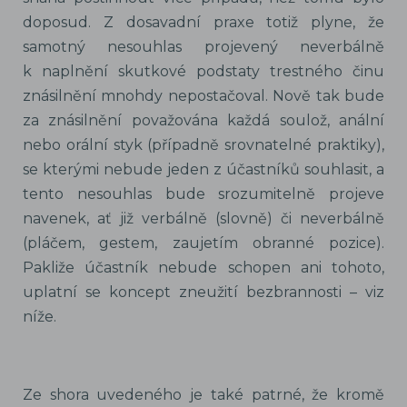
doposud. Z dosavadní praxe totiž plyne, že
samotný nesouhlas projevený neverbálně
k naplnění skutkové podstaty trestného činu
znásilnění mnohdy nepostačoval. Nově tak bude
za znásilnění považována každá soulož, anální
nebo orální styk (případně srovnatelné praktiky),
se kterými nebude jeden z účastníků souhlasit, a
tento nesouhlas bude srozumitelně projeve
navenek, ať již verbálně (slovně) či neverbálně
(pláčem, gestem, zaujetím obranné pozice).
Pakliže účastník nebude schopen ani tohoto,
uplatní se koncept zneužití bezbrannosti – viz
níže.
Ze shora uvedeného je také patrné, že kromě