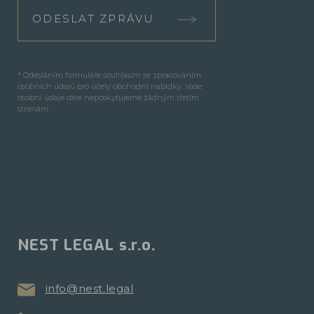
ODESLAT ZPRÁVU
* Odesláním formuláře souhlasím se zpracováním
osobních údajů pro účely obchodní nabídky. Vaše
osobní údaje dále neposkytujeme žádným třetím
stranám.
NEST LEGAL s.r.o.
info@nest.legal