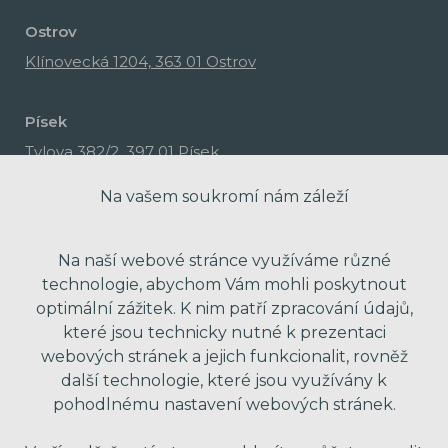
Ostrov
Klínovecká 1204, 363 01 Ostrov
Písek
Tylova 382/2, 397 01 Písek
Na vašem soukromí nám záleží
Na naší webové stránce využíváme různé
technologie, abychom Vám mohli poskytnout
optimální zážitek. K nim patří zpracování údajů,
které jsou technicky nutné k prezentaci
webových stránek a jejich funkcionalit, rovněž
další technologie, které jsou využívány k
pohodlnému nastavení webových stránek.
made with passion by Red Peppers