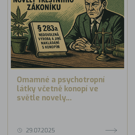
Omamné a psychotropní
látky včetně konopí ve
světle novely...
29.07.2025