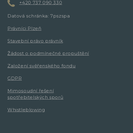
+420 737 090 330
Datová schránka: 7pszspa
Právníci Plzeň
Stavební právo právník
Žádost o podmínečné propuštění
Založení svěřenského fondu
GDPR
Mimosoudní řešení
spotřebitelských sporů
Whistleblowing