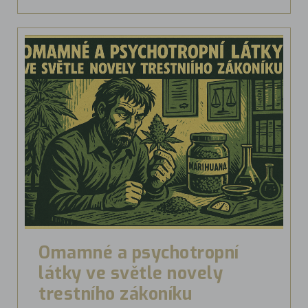
Omamné a psychotropní
látky ve světle novely
trestního zákoníku