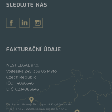
SLEDUJTE NÁS
FAKTURAČNÍ ÚDAJE
NEST LEGAL s.r.o.
Vojtěšská 245, 338 05 Mýto
Czech Republic
IČO: 14086646
DIČ: CZ14086646
Do obchodního rejstříku zapsaná Krajským soudem
v Plzni dne 21.12.2021, spisová značka C 41649.