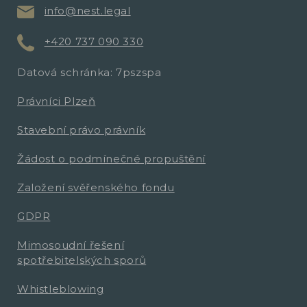
info@nest.legal
+420 737 090 330
Datová schránka: 7pszspa
Právníci Plzeň
Stavební právo právník
Žádost o podmínečné propuštění
Založení svěřenského fondu
GDPR
Mimosoudní řešení
spotřebitelských sporů
Whistleblowing