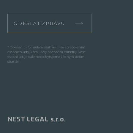
ODESLAT ZPRÁVU
* Odesláním formuláře souhlasím se zpracováním
osobních údajů pro účely obchodní nabídky. Vaše
osobní údaje dále neposkytujeme žádným třetím
stranám.
NEST LEGAL s.r.o.