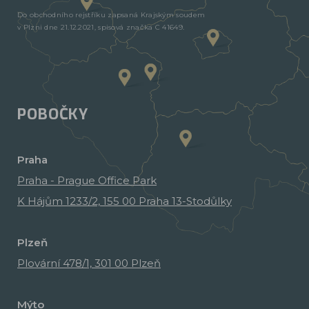
Do obchodního rejstříku zapsaná Krajským soudem
v Plzni dne 21.12.2021, spisová značka C 41649.
POBOČKY
Praha
Praha - Prague Office Park
K Hájům 1233/2, 155 00 Praha 13-Stodůlky
Plzeň
Plovární 478/1, 301 00 Plzeň
Mýto