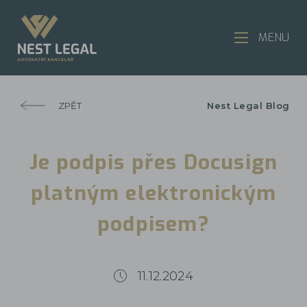
MENU
ZPĚT
Nest Legal Blog
Je podpis přes Docusign
platným elektronickým
podpisem?
11.12.2024