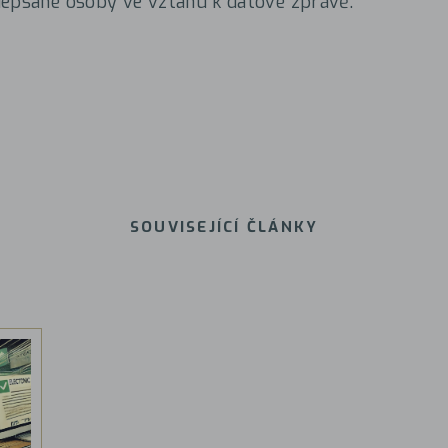
depsané osoby ve vztahu k datové zprávě.
SOUVISEJÍCÍ ČLÁNKY