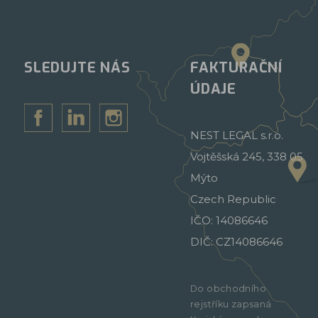
SLEDUJTE NÁS
FAKTURAČNÍ
ÚDAJE
NEST LEGAL s.r.o.
Vojtěšská 245, 338 05
Mýto
Czech Republic
IČO: 14086646
DIČ: CZ14086646
Do obchodního
rejstříku zapsaná