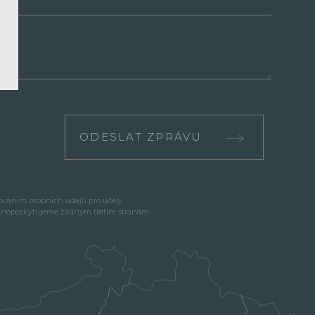
ODESLAT ZPRÁVU
cováním osobních údajů pro účely
e neposkytujeme žádným třetím stranám.