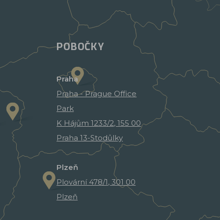
POBOČKY
Praha
Praha - Prague Office
Park
K Hájům 1233/2, 155 00
Praha 13-Stodůlky
Plzeň
Plovární 478/1, 301 00
Plzeň