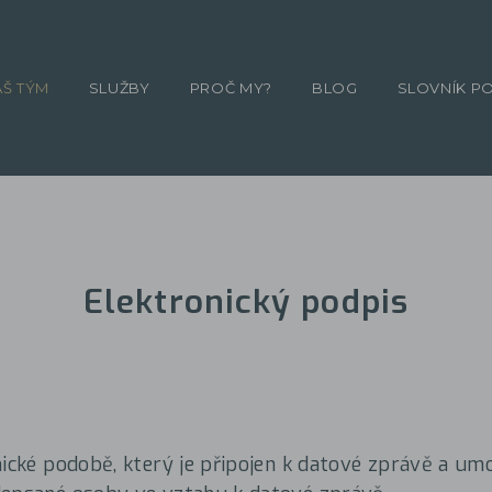
ÁŠ TÝM
SLUŽBY
PROČ MY?
BLOG
SLOVNÍK P
Elektronický podpis
nické podobě, který je připojen k datové zprávě a um