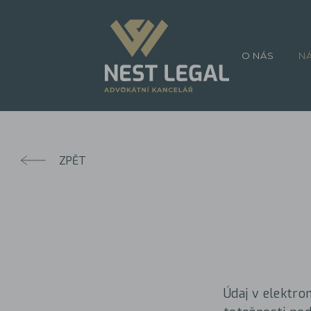
O NÁS
N
ZPĚT
Údaj v elektro