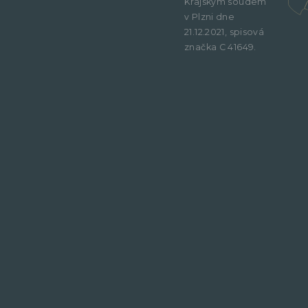
Krajským soudem
v Plzni dne
21.12.2021, spisová
značka C 41649.