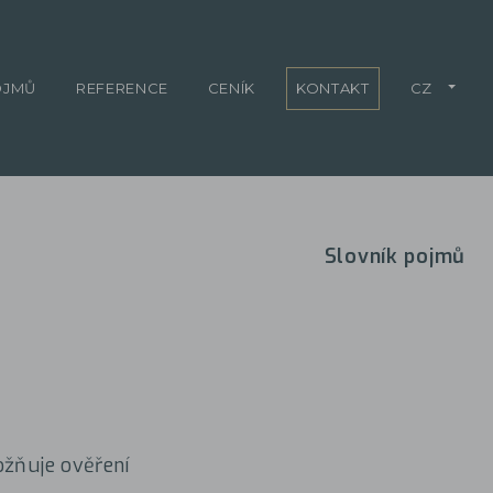
OJMŮ
REFERENCE
CENÍK
KONTAKT
CZ
Slovník pojmů
ožňuje ověření