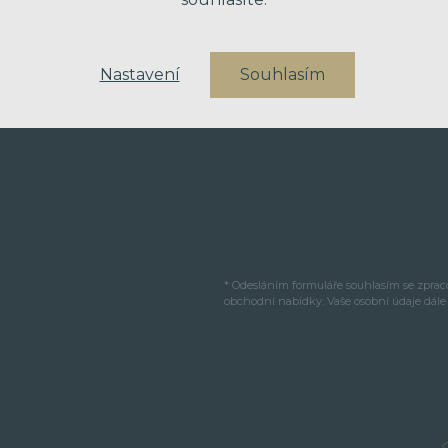
VAŠE ZPRÁVA
Nastavení
Souhlasím
* Odesláním formuláře souhlasím se zpra
obchodní nabídky. Vaše osobní údaje dál