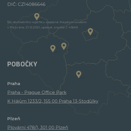
DIČ: CZ14086646
Do obchodního rejstříku zapsaná Krajským soudem
v Plzni dne 21.12.2021, spisová značka C 41649.
POBOČKY
Praha
Praha - Prague Office Park
K Hájům 1233/2, 155 00 Praha 13-Stodůlky
Plzeň
Plovární 478/1, 301 00 Plzeň