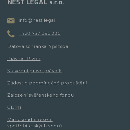
NEST LEGAL s.r.o.
info@nest.legal
+420 737 090 330
Datová schránka: 7pszspa
Právníci Plzeň
Stavební právo právník
Žádost o podmínečné propuštění
Založení svěřenského fondu
GDPR
Mimosoudní řešení
spotřebitelských sporů