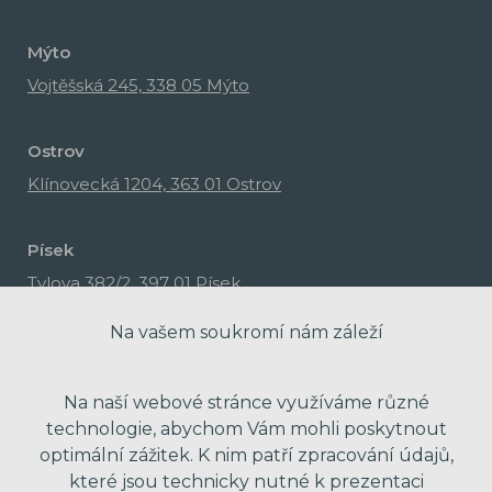
Mýto
Vojtěšská 245, 338 05 Mýto
Ostrov
Klínovecká 1204, 363 01 Ostrov
Písek
Tylova 382/2, 397 01 Písek
Na vašem soukromí nám záleží
Na naší webové stránce využíváme různé
technologie, abychom Vám mohli poskytnout
optimální zážitek. K nim patří zpracování údajů,
které jsou technicky nutné k prezentaci