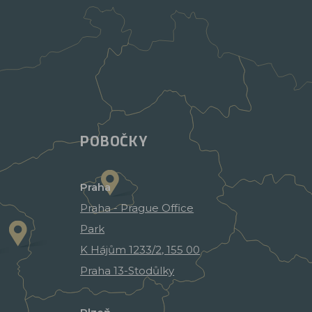
POBOČKY
Praha
Praha - Prague Office
Park
K Hájům 1233/2, 155 00
Praha 13-Stodůlky