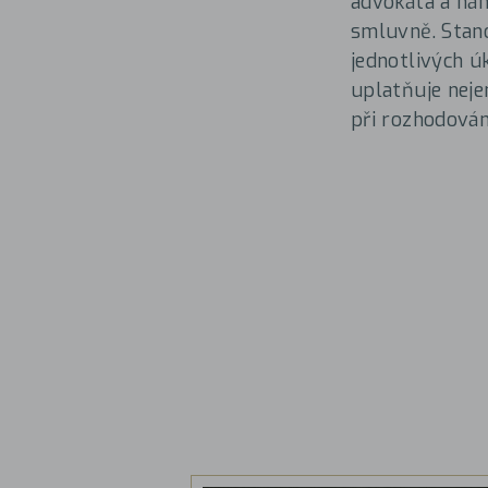
advokáta a náh
smluvně. Stan
jednotlivých ú
uplatňuje neje
při rozhodován