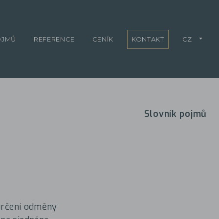
OJMŮ
REFERENCE
CENÍK
KONTAKT
CZ
Slovník pojmů
 určení odměny