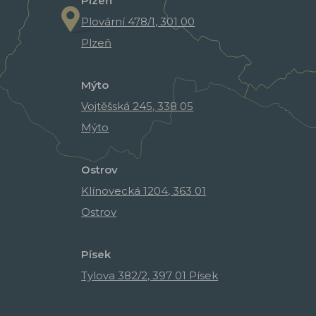
Plzeň
Plovární 478/1, 301 00
Plzeň
Mýto
Vojtěšská 245, 338 05
Mýto
Ostrov
Klínovecká 1204, 363 01
Ostrov
Písek
Tylova 382/2, 397 01 Písek