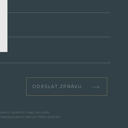
ODESLAT ZPRÁVU
cováním osobních údajů pro účely
e neposkytujeme žádným třetím stranám.