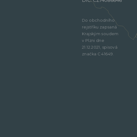
DIČ: CZ14086646
Do obchodního
rejstříku zapsaná
Krajským soudem
v Plzni dne
21.12.2021, spisová
značka C 41649.