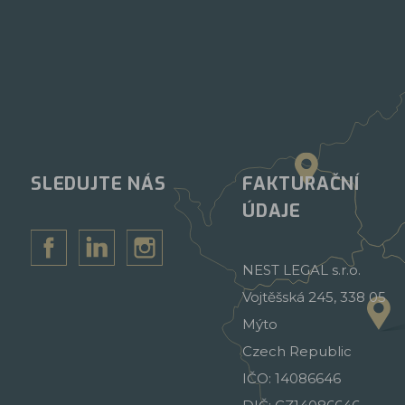
SLEDUJTE NÁS
FAKTURAČNÍ
ÚDAJE
NEST LEGAL s.r.o.
Vojtěšská 245, 338 05
Mýto
Czech Republic
IČO: 14086646