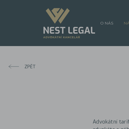
O NÁS
N
ZPĚT
Advokátní tari