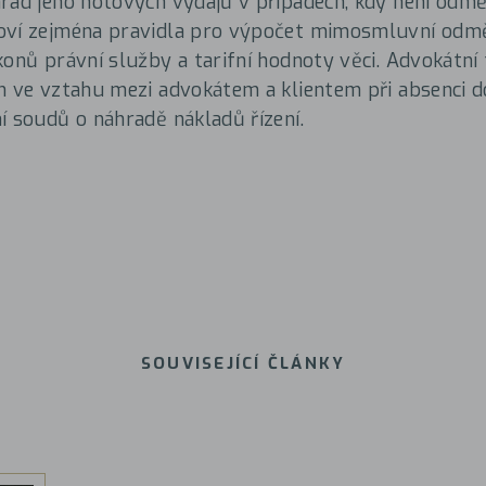
rad jeho hotových výdajů v případech, kdy není odm
oví zejména pravidla pro výpočet mimosmluvní odm
konů právní služby a tarifní hodnoty věci. Advokátní 
n ve vztahu mezi advokátem a klientem při absenci d
í soudů o náhradě nákladů řízení.
SOUVISEJÍCÍ ČLÁNKY