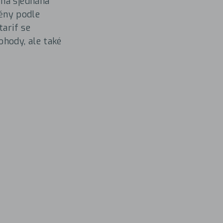
ěna sjednána
ěny podle
tarif se
ohody, ale také