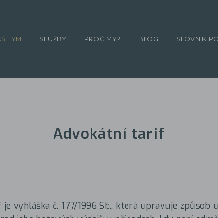
ÁŠ TÝM
SLUŽBY
PROČ MY?
BLOG
SLOVNÍK P
Advokátní tarif
f je vyhláška č. 177/1996 Sb., která upravuje způsob