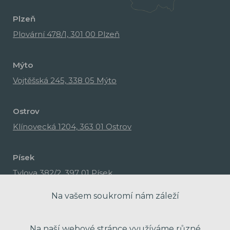
Plzeň
Plovární 478/1, 301 00 Plzeň
Mýto
Vojtěšská 245, 338 05 Mýto
Ostrov
Klínovecká 1204, 363 01 Ostrov
Písek
Tylova 382/2, 397 01 Písek
Na vašem soukromí nám záleží
Na naší webové stránce využíváme různé