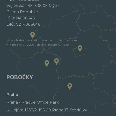
Vojtěšská 245, 338 05 Mýto
Czech Republic
IČO: 14086646
DIČ: CZ14086646
Do obchodního rejstříku zapsaná Krajským soudem
v Plzni dne 21.12.2021, spisová značka C 41649.
POBOČKY
Praha
Praha - Prague Office Park
K Hájům 1233/2, 155 00 Praha 13-Stodůlky