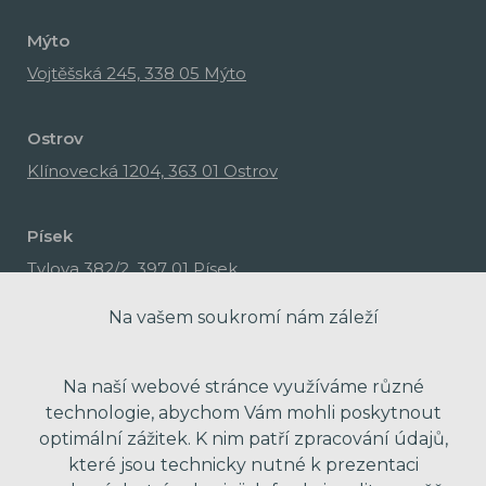
Mýto
Vojtěšská 245, 338 05 Mýto
Ostrov
Klínovecká 1204, 363 01 Ostrov
Písek
Tylova 382/2, 397 01 Písek
Na vašem soukromí nám záleží
Na naší webové stránce využíváme různé
technologie, abychom Vám mohli poskytnout
optimální zážitek. K nim patří zpracování údajů,
které jsou technicky nutné k prezentaci