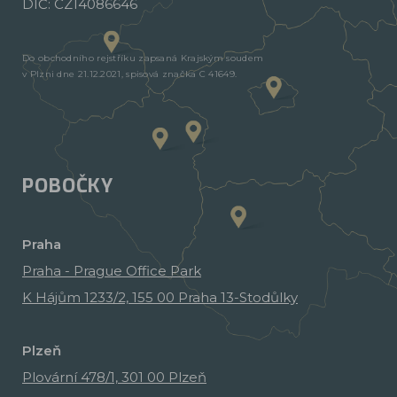
DIČ: CZ14086646
Do obchodního rejstříku zapsaná Krajským soudem
v Plzni dne 21.12.2021, spisová značka C 41649.
POBOČKY
Praha
Praha - Prague Office Park
K Hájům 1233/2, 155 00 Praha 13-Stodůlky
Plzeň
Plovární 478/1, 301 00 Plzeň