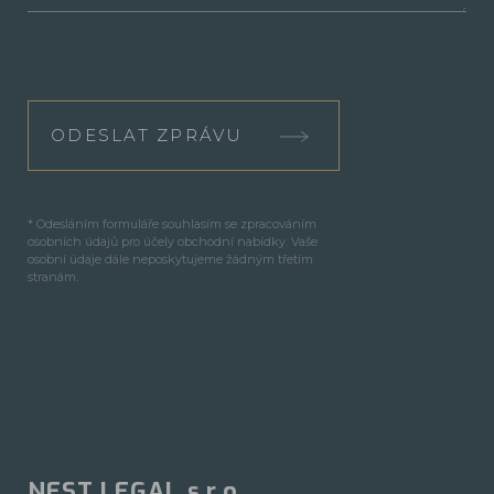
ODESLAT ZPRÁVU
* Odesláním formuláře souhlasím se zpracováním
osobních údajů pro účely obchodní nabídky. Vaše
osobní údaje dále neposkytujeme žádným třetím
stranám.
NEST LEGAL s.r.o.