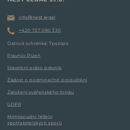
info@nest.legal
+420 737 090 330
Datová schránka: 7pszspa
Právníci Plzeň
Stavební právo právník
Žádost o podmínečné propuštění
Založení svěřenského fondu
GDPR
Mimosoudní řešení
spotřebitelských sporů