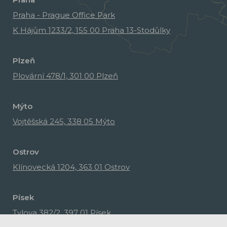
Praha - Prague Office Park
K Hájům 1233/2, 155 00 Praha 13-Stodůlky
Plzeň
Plovární 478/1, 301 00 Plzeň
Mýto
Vojtěšská 245, 338 05 Mýto
Ostrov
Klínovecká 1204, 363 01 Ostrov
Písek
Tylova 382/2, 397 01 Písek