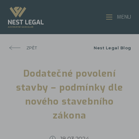
MENU
ZPĚT
Nest Legal Blog
Dodatečné povolení
stavby – podmínky dle
nového stavebního
zákona