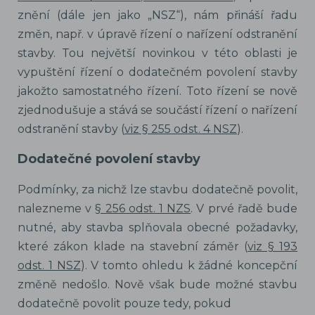
znění (dále jen jako „NSZ“), nám přináší řadu
změn, např. v úpravě řízení o nařízení odstranění
stavby. Tou největší novinkou v této oblasti je
vypuštění řízení o dodatečném povolení stavby
jakožto samostatného řízení. Toto řízení se nově
zjednodušuje a stává se součástí řízení o nařízení
odstranění stavby (
viz § 255 odst. 4 NSZ
).
Dodatečné povolení stavby
Podmínky, za nichž lze stavbu dodatečně povolit,
nalezneme v
§ 256 odst. 1 NZS
. V prvé řadě bude
nutné, aby stavba splňovala obecné požadavky,
které zákon klade na stavební záměr (
viz § 193
odst. 1 NSZ
). V tomto ohledu k žádné koncepční
změně nedošlo. Nově však bude možné stavbu
dodatečně povolit pouze tedy, pokud