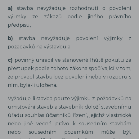
a)
stavba nevyžaduje rozhodnutí o povolení
výjimky ze zákazů podle jiného právního
předpisu,
b)
stavba nevyžaduje povolení výjimky z
požadavků na výstavbu a
c)
povinný uhradil ve stanovené lhůtě pokutu za
přestupek podle tohoto zákona spočívající v tom,
že provedl stavbu bez povolení nebo v rozporu s
ním, byla-li uložena.
Vyžaduje-li stavba pouze výjimku z požadavků na
umisťování staveb a stavebník doloží stavebnímu
úřadu souhlas účastníků řízení, jejichž vlastnické
nebo jiné věcné právo k sousedním stavbám
nebo sousedním pozemkům může být