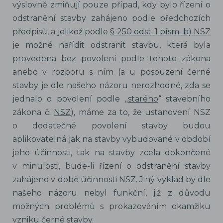
výslovně zmiňují pouze případ, kdy bylo řízení o
odstranění stavby zahájeno podle předchozích
předpisů, a jelikož podle
§ 250 odst. 1 písm. b) NSZ
je možné nařídit odstranit stavbu, která byla
provedena bez povolení podle tohoto zákona
anebo v rozporu s ním (a u posouzení černé
stavby je dle našeho názoru nerozhodné, zda se
jednalo o povolení podle „
starého
“ stavebního
zákona či
NSZ
), máme za to, že ustanovení NSZ
o dodatečné povolení stavby budou
aplikovatelná jak na stavby vybudované v období
jeho účinnosti, tak na stavby zcela dokončené
v minulosti, bude-li řízení o odstranění stavby
zahájeno v době účinnosti NSZ. Jiný výklad by dle
našeho názoru nebyl funkční, již z důvodu
možných problémů s prokazováním okamžiku
vzniku černé stavby.