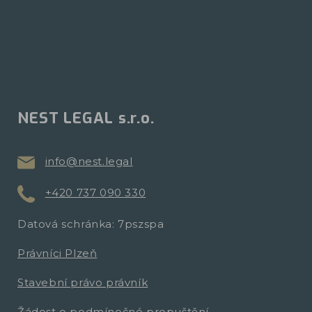
NEST LEGAL s.r.o.
info@nest.legal
+420 737 090 330
Datová schránka: 7pszspa
Právníci Plzeň
Stavební právo právník
Žádost o podmínečné propuštění