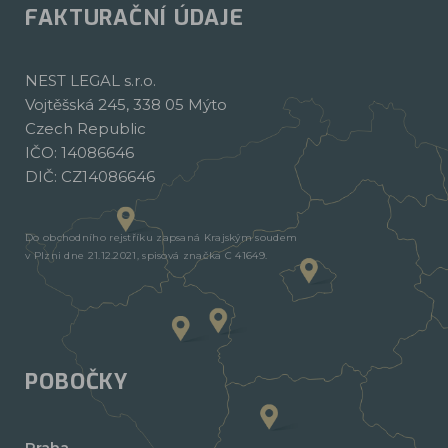
FAKTURAČNÍ ÚDAJE
NEST LEGAL s.r.o.
Vojtěšská 245, 338 05 Mýto
Czech Republic
IČO: 14086646
DIČ: CZ14086646
Do obchodního rejstříku zapsaná Krajským soudem
v Plzni dne 21.12.2021, spisová značka C 41649.
POBOČKY
Praha