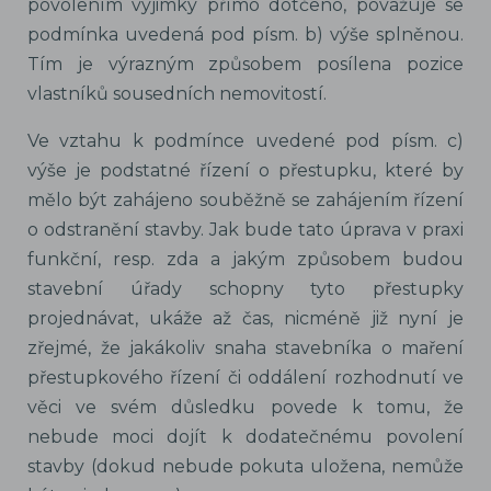
povolením výjimky přímo dotčeno, považuje se
podmínka uvedená pod písm. b) výše splněnou.
Tím je výrazným způsobem posílena pozice
vlastníků sousedních nemovitostí.
Ve vztahu k podmínce uvedené pod písm. c)
výše je podstatné řízení o přestupku, které by
mělo být zahájeno souběžně se zahájením řízení
o odstranění stavby. Jak bude tato úprava v praxi
funkční, resp. zda a jakým způsobem budou
stavební úřady schopny tyto přestupky
projednávat, ukáže až čas, nicméně již nyní je
zřejmé, že jakákoliv snaha stavebníka o maření
přestupkového řízení či oddálení rozhodnutí ve
věci ve svém důsledku povede k tomu, že
nebude moci dojít k dodatečnému povolení
stavby (dokud nebude pokuta uložena, nemůže