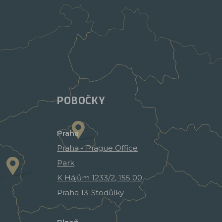
POBOČKY
Praha
Praha - Prague Office
Park
K Hájům 1233/2, 155 00
Praha 13-Stodůlky