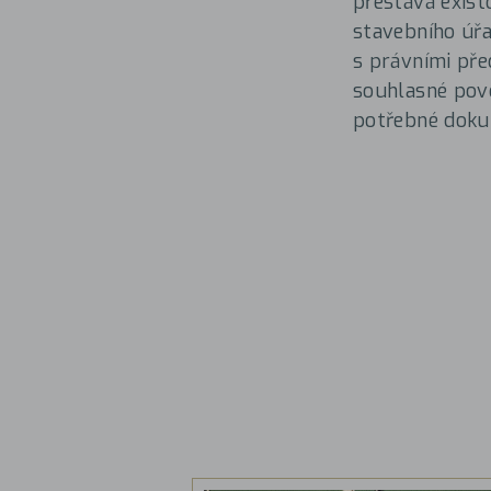
přestává exist
stavebního úřa
s právními pře
souhlasné povo
potřebné dokum