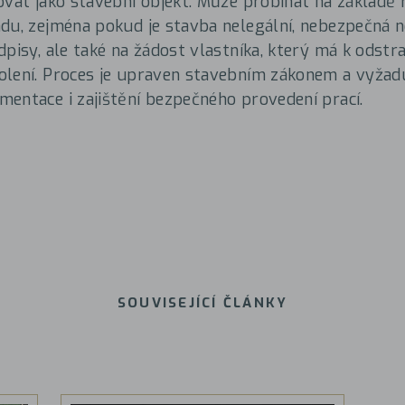
ovat jako stavební objekt. Může probíhat na základě
du, zejména pokud je stavba nelegální, nebezpečná 
dpisy, ale také na žádost vlastníka, který má k odstr
lení. Proces je upraven stavebním zákonem a vyžadu
entace i zajištění bezpečného provedení prací.
SOUVISEJÍCÍ ČLÁNKY