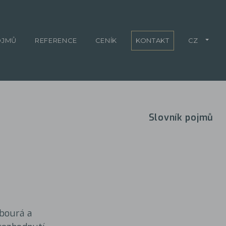
OJMŮ
REFERENCE
CENÍK
KONTAKT
CZ
Slovník pojmů
 bourá a