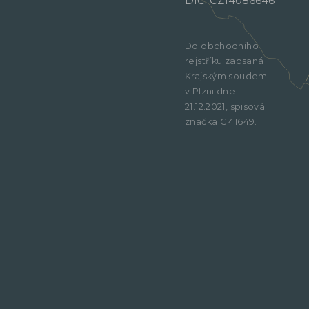
DIČ: CZ14086646
Do obchodního
rejstříku zapsaná
Krajským soudem
v Plzni dne
21.12.2021, spisová
značka C 41649.