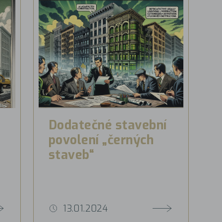
Dodatečné stavební
povolení „černých
staveb“
13.01.2024