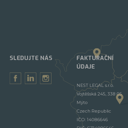
SLEDUJTE NÁS
FAKTURAČNÍ
ÚDAJE
NEST LEGAL s.r.o.
Vojtěšská 245, 338 05
Mýto
Czech Republic
IČO: 14086646