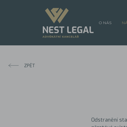
O NÁS
N
ZPĚT
Odstranění sta