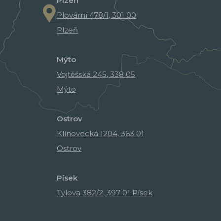
Plzeň
Plovární 478/1, 301 00
Plzeň
Mýto
Vojtěšská 245, 338 05
Mýto
Ostrov
Klínovecká 1204, 363 01
Ostrov
Písek
Tylova 382/2, 397 01 Písek