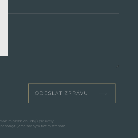
ODESLAT ZPRÁVU
cováním osobních údajů pro účely
e neposkytujeme žádným třetím stranám.