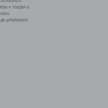
 rozhodnutí
nebo v rozporu
anění
je předložení