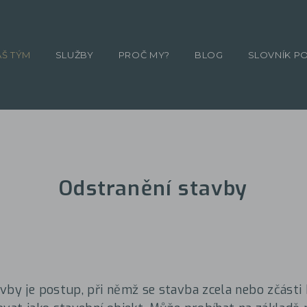
ÁŠ TÝM
SLUŽBY
PROČ MY?
BLOG
SLOVNÍK P
Odstranění stavby
vby je postup, při němž se stavba zcela nebo zčásti