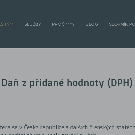
ÁŠ TÝM
SLUŽBY
PROČ MY?
BLOG
SLOVNÍK P
Daň z přidané hodnoty (DPH)
terá se v České republice a dalších členských státec