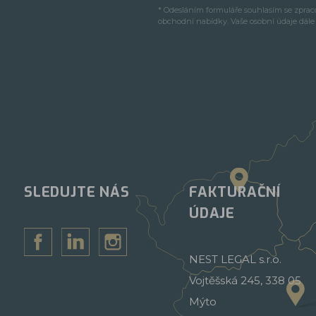
* Odesláním formuláře souhlasím se zpra
obchodní nabídky. Vaše osobní údaje dál
SLEDUJTE NÁS
FAKTURAČNÍ
ÚDAJE
NEST LEGAL s.r.o.
Vojtěšská 245, 338 05
Mýto