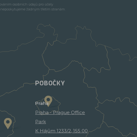
cováním osobních údajů pro účely
e neposkytujeme žádným třetím stranám.
POBOČKY
Praha
Praha - Prague Office
Park
K Hájům 1233/2, 155 00