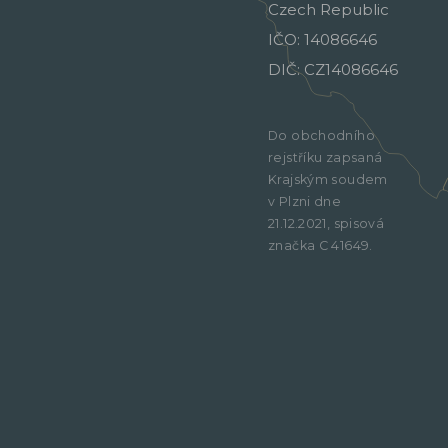
Czech Republic
IČO: 14086646
DIČ: CZ14086646
Do obchodního
rejstříku zapsaná
Krajským soudem
v Plzni dne
21.12.2021, spisová
značka C 41649.