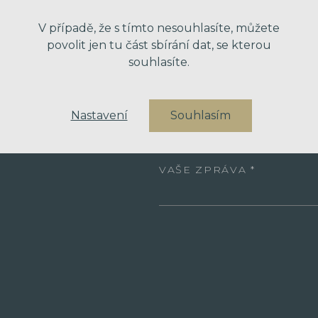
V případě, že s tímto nesouhlasíte, můžete
povolit jen tu část sbírání dat, se kterou
VÁŠ EMAIL
souhlasíte.
VÁŠ TELEFON
Nastavení
Souhlasím
VAŠE ZPRÁVA