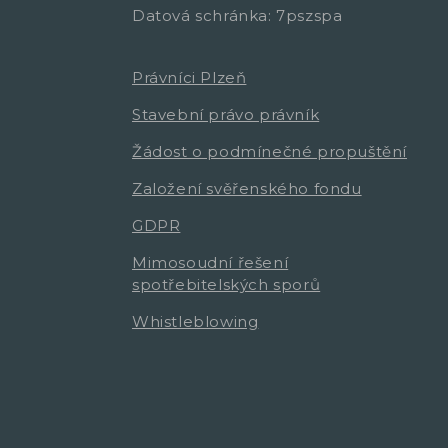
Datová schránka: 7pszspa
Právníci Plzeň
Stavební právo právník
Žádost o podmínečné propuštění
Založení svěřenského fondu
GDPR
Mimosoudní řešení
spotřebitelských sporů
Whistleblowing