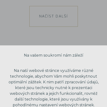
NAČÍST DALŠÍ
Na vašem soukromí nám záleží
Na naší webové stránce využíváme různé
technologie, abychom Vám mohli poskytnout
optimální zážitek. K nim patří zpracování údajů,
které jsou technicky nutné k prezentaci
webových stránek a jejich funkcionalit, rovněž
další technologie, které jsou využívány k
VAŠE JMÉNO
pohodlnému nastavení webových stránek.