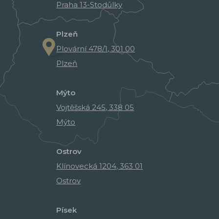
Praha 13-Stodůlky
Plzeň
Plovární 478/1, 301 00
Plzeň
Mýto
Vojtěšská 245, 338 05
Mýto
Ostrov
Klínovecká 1204, 363 01
Ostrov
Písek