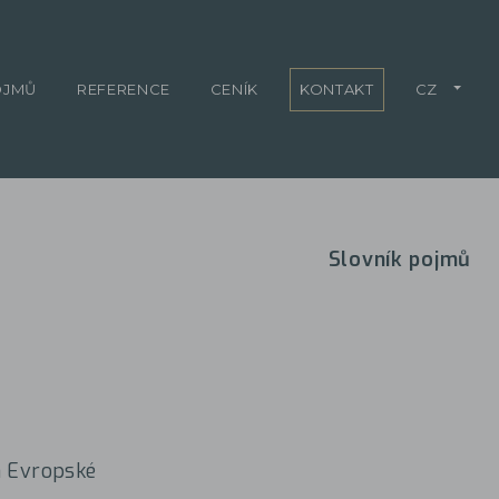
OJMŮ
REFERENCE
CENÍK
KONTAKT
CZ
Slovník pojmů
h Evropské