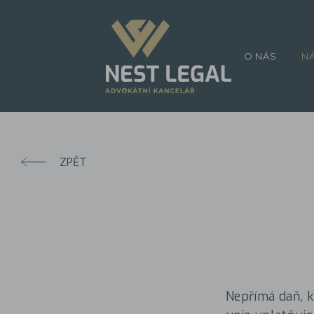
O NÁS
N
ZPĚT
Nepřímá daň, k