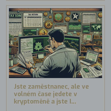
Jste zaměstnanec, ale ve
volném čase jedete v
kryptoměně a jste I...