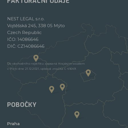
FAKTURAČNÍ ÚDAJE
NEST LEGAL s.r.o.
Vojtěšská 245, 338 05 Mýto
Czech Republic
IČO: 14086646
DIČ: CZ14086646
Do obchodního rejstříku zapsaná Krajským soudem
v Plzni dne 21.12.2021, spisová značka C 41649.
POBOČKY
Praha