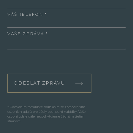
VÁŠ TELEFON
VAŠE ZPRÁVA
ODESLAT ZPRÁVU
* Odesláním formuláře souhlasím se zpracováním
osobních údajů pro účely obchodní nabídky. Vaše
osobní údaje dále neposkytujeme žádným třetím
stranám.