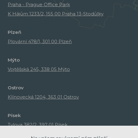
Praha - Prague Office Park
K Hájům 1233/2, 155 00 Praha 13-Stodůlky
Plzeň
Plovární 478/1, 301 00 Plzeň
Mýto
Vojtěšská 245, 338 05 Mýto
Ostrov
Klínovecká 1204, 363 01 Ostrov
Písek
Tylova 382/2, 397 01 Písek