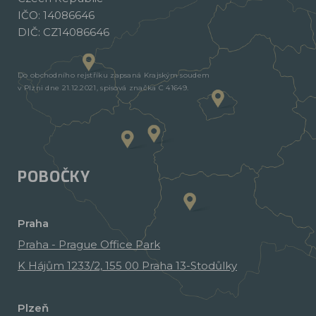
IČO: 14086646
DIČ: CZ14086646
Do obchodního rejstříku zapsaná Krajským soudem
v Plzni dne 21.12.2021, spisová značka C 41649.
POBOČKY
Praha
Praha - Prague Office Park
K Hájům 1233/2, 155 00 Praha 13-Stodůlky
Plzeň