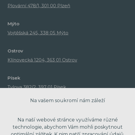
Plovární 478/1, 301 00 Plzeň
Mýto
Vojtěšská 245, 338 05 Mýto
Ostrov
Klínovecká 1204, 363 01 Ostrov
Písek
Tylova 382/2, 397 01 Písek
Na vašem soukromí nám záleží
Na naší webové stránce využíváme různé
technologie, abychom Vám mohli poskytnout
optimální zážitek. K nim patří zpracování údajů,