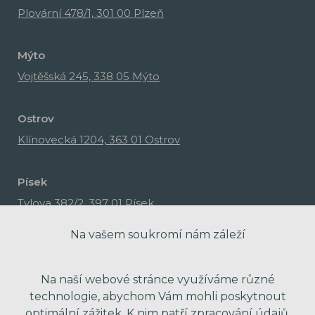
Plovární 478/1, 301 00 Plzeň
Mýto
Vojtěšská 245, 338 05 Mýto
Ostrov
Klínovecká 1204, 363 01 Ostrov
Písek
Tylova 382/2, 397 01 Písek
Na vašem soukromí nám záleží
Na naší webové stránce využíváme různé
technologie, abychom Vám mohli poskytnout
optimální zážitek. K nim patří zpracování údajů,