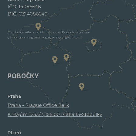
IČO: 14086646
DIČ: CZ14086646
Do obchodního rejstříku zapsaná Krajským soudem
v Plzni dne 21.12.2021, spisová značka C 41649.
POBOČKY
Praha
Praha - Prague Office Park
K Hájům 1233/2, 155 00 Praha 13-Stodůlky
Plzeň