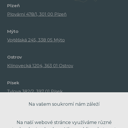
Plzeň
Plovární 478/1, 301 00 Plzeň
Mýto
Vojtěšská 245, 338 05 Mýto
Ostrov
Klínovecká 1204, 363 01 Ostrov
Písek
Tylova 382/2, 397 01 Písek
Na vašem soukromí nám záleží
Na naší webové stránce využíváme různé