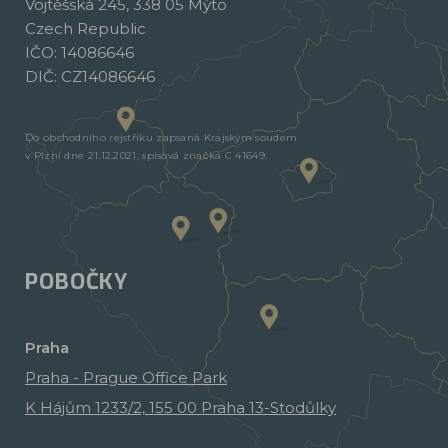
Vojtěšská 245, 338 05 Mýto
Czech Republic
IČO: 14086646
DIČ: CZ14086646
Do obchodního rejstříku zapsaná Krajským soudem
v Plzni dne 21.12.2021, spisová značka C 41649.
POBOČKY
Praha
Praha - Prague Office Park
K Hájům 1233/2, 155 00 Praha 13-Stodůlky