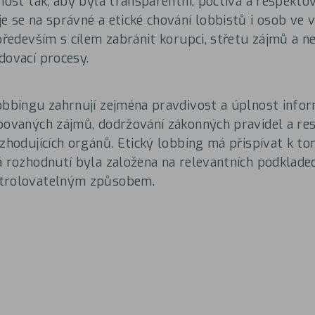
nnost tak, aby byla transparentní, poctivá a respekto
e se na správné a etické chování lobbistů i osob ve 
 především s cílem zabránit korupci, střetu zájmů a
dovací procesy.
obbingu zahrnují zejména pravdivost a úplnost infor
povaných zájmů, dodržování zákonných pravidel a re
ozhodujících orgánů. Etický lobbing má přispívat k t
á rozhodnutí byla založena na relevantních podklade
trolovatelným způsobem.