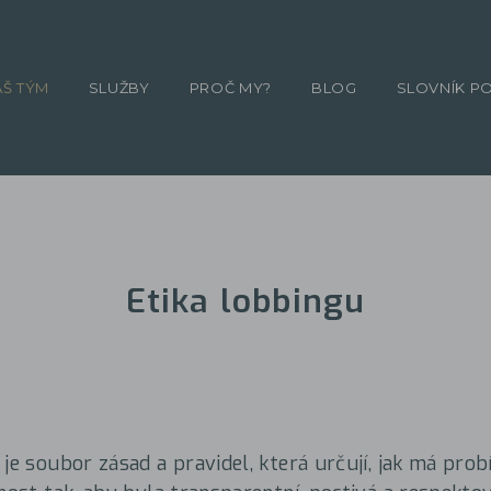
ÁŠ TÝM
SLUŽBY
PROČ MY?
BLOG
SLOVNÍK P
Etika lobbingu
je soubor zásad a pravidel, která určují, jak má prob