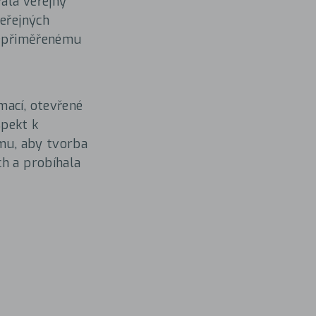
vala veřejný
veřejných
 nepřiměřenému
mací, otevřené
spekt k
omu, aby tvorba
ch a probíhala