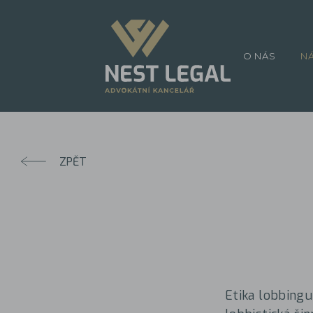
O NÁS
N
ZPĚT
Etika lobbingu 