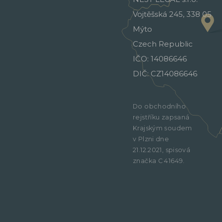
Vojtěšská 245, 338 05
Mýto
Czech Republic
IČO: 14086646
DIČ: CZ14086646
Do obchodního
rejstříku zapsaná
Krajským soudem
v Plzni dne
21.12.2021, spisová
značka C 41649.