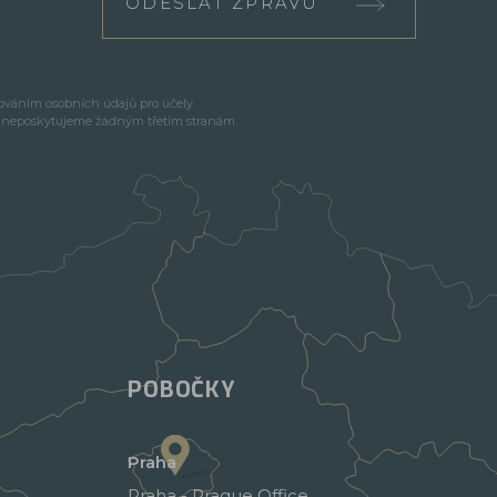
ODESLAT ZPRÁVU
cováním osobních údajů pro účely
e neposkytujeme žádným třetím stranám.
POBOČKY
Praha
Praha - Prague Office