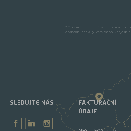
* Odesláním formuláře souhlasím se zpra
obchodní nabídky. Vaše osobní údaje dál
SLEDUJTE NÁS
FAKTURAČNÍ
ÚDAJE
NEST LEGAL s.r.o.