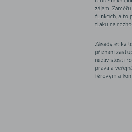
lobbistická či
zájem. Zaměřuj
funkcích, a to
tlaku na rozho
Zásady etiky l
přiznání zastu
nezávislosti r
práva a veřejn
férovým a kon