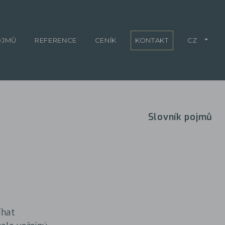
OJMŮ
REFERENCE
CENÍK
KONTAKT
CZ
Slovník pojmů
íhat